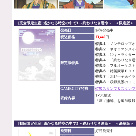
[完全限定生産] 遙かなる時空の中で3 ～終わりなき運命～ ＜限定版＞（D
発売日
好評発売中
税込価格
13,440
円
特典１
：ノンテロップオ
特典２
：ネオロマンスイ
特典３
：10キャラクタ
特典４
：「終わりなき運
限定版特典
特典５
：フルオーケスト
特典６
：特製豪華ＢＯＸ
特典７
：水野十子氏イラ
特典８
：収録風景のコミ
GAMECITY特典
特製スタンプ＆スタンプ
TV未放送
収録内容
「壇ノ浦編」を追加収録
[初回限定生産] 遙かなる時空の中で3 ～終わりなき運命～ ＜豪華版＞（
発売日
好評発売中