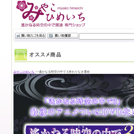
みやこひめいち
>>遙かなる時空の中で３終わりなき運命