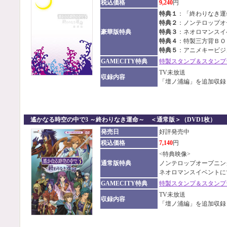
税込価格
9,240
円
特典１
：「終わりなき運
特典２
：ノンテロップオ
豪華版特典
特典３
：ネオロマンスイ
特典４
：特製三方背ＢＯ
特典５
：アニメキービジ
GAMECITY特典
特製スタンプ＆スタンプ
TV未放送
収録内容
「壇ノ浦編」を追加収録
遙かなる時空の中で3 ～終わりなき運命～ ＜通常版＞（DVD1枚）
発売日
好評発売中
税込価格
7,140
円
<特典映像>
通常版特典
ノンテロップオープニン
ネオロマンスイベントに
GAMECITY特典
特製スタンプ＆スタンプ
TV未放送
収録内容
「壇ノ浦編」を追加収録