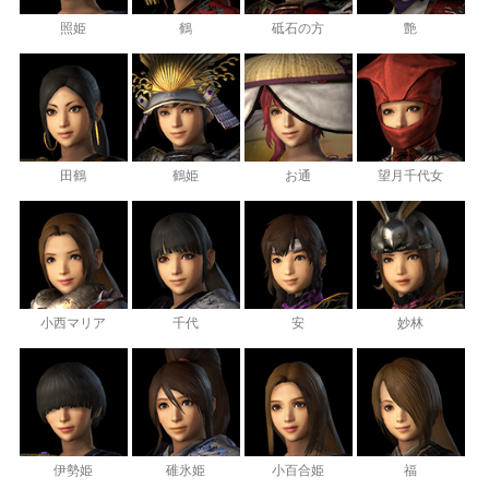
照姫
鶴
砥石の方
艶
田鶴
鶴姫
お通
望月千代女
小西マリア
千代
安
妙林
伊勢姫
碓氷姫
小百合姫
福