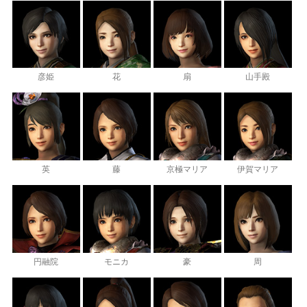
彦姫
花
扇
山手殿
英
藤
京極マリア
伊賀マリア
円融院
モニカ
豪
周