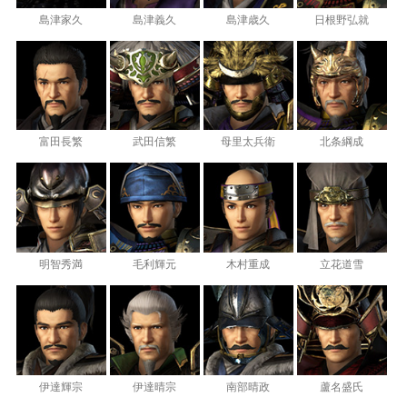
島津家久
島津義久
島津歳久
日根野弘就
富田長繁
武田信繁
母里太兵衛
北条綱成
明智秀満
毛利輝元
木村重成
立花道雪
伊達輝宗
伊達晴宗
南部晴政
蘆名盛氏