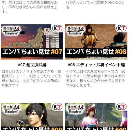
す。陣形には３つの系統＆相性があ
れがきっかけで人間関係を深めること
り、不利な状況からの逆転も狙えま
も！
す！
#07 創世演武編
#08 エディット武将イベント編
自分だけのシナリオを作成できる「創
今作では自作の新武将がすべての「武
世演武」モード。細かくこだわって作
将ドラマ」に登場可能！新武将＆新武
成するのも、あえてのランダム作成も
将など、様々な組み合わせで人間ドラ
可能です！
マが楽しめます。