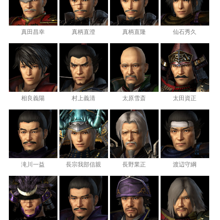
真田昌幸
真柄直澄
真柄直隆
仙石秀久
相良義陽
村上義清
太原雪斎
太田資正
滝川一益
長宗我部信親
長野業正
渡辺守綱