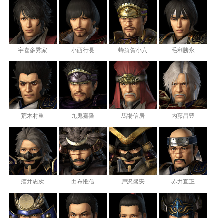
宇喜多秀家
小西行長
蜂須賀小六
毛利勝永
荒木村重
九鬼嘉隆
馬場信房
内藤昌豊
酒井忠次
由布惟信
戸沢盛安
赤井直正