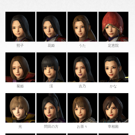
熙子
花姫
うた
定恵院
菊姫
渓
吉乃
かな
光
問田の方
お茶々
宰相殿