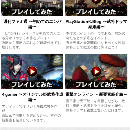
週刊ファミ通 〜初めてのエンパ
PlayStation®.Blog 〜武将ドラマ
編〜
結婚編〜
「Empires」シリーズが初めての人に
本作のポイントの一つである、無双武
も分かりやすく本作をプレイ！
将たちとの多彩なイベント。
政略から軍略の流れなど解説付きでお
石田三成と夫婦関係になるべく女性新
届けします。
武将として戦国の世に降り立つ！
４gamer 〜オリジナル姫武将作成
電撃オンライン ～新要素紹介編～
編〜
真田家で天下統一を目指しながら、政
略・軍略・武将ドラマを細かく紹介。
エディットでオリジナル姫武将を作
武将ドラマも複数ご覧いただけます。
成！
織田家で国取りを進めながら、本作の
新要素も紹介していきます。