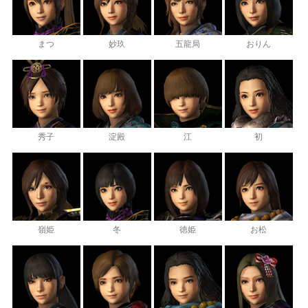
まつ
妙玖
五龍局
おりん
秀子
淀殿
江
初
嶺姫
冬
徳姫
お松