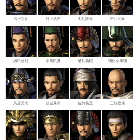
清水宗治
村上武吉
毛利隆元
吉川元春
織田信雄
今川氏真
足利義昭
朝比奈泰朝
鳥居元忠
結城秀康
佐竹義宣
三好政康