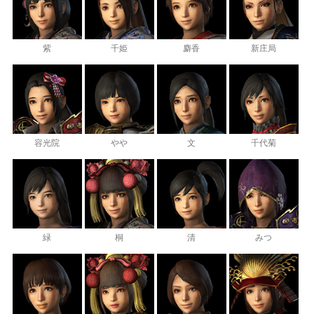
紫
千姫
麝香
新庄局
容光院
やや
文
千代菊
緑
桐
清
みつ