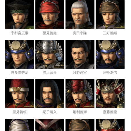
宇都宮広綱
里見義堯
真田幸隆
三好義継
波多野秀治
浦上宗景
河野通宣
津軽為信
里見義頼
尼子晴久
足利義輝
斎藤義龍