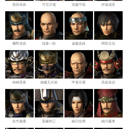
黒田長政
可児才蔵
安藤守就
伊達成実
磯野員昌
稲葉一鉄
遠藤直経
岡部元信
柿崎景家
後藤又兵衛
甲斐宗運
高坂昌信
佐竹義重
斎藤利三
細川忠興
細川藤孝