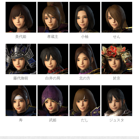
美代姫
孝蔵主
小袖
せん
藤代御前
白井の局
北の方
於京
寿
武姫
だし
ジュスタ