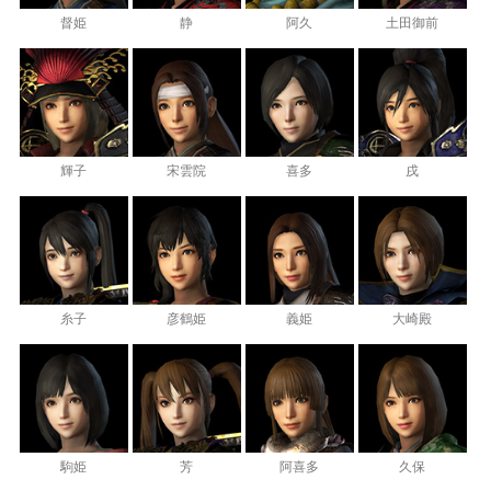
督姫
静
阿久
土田御前
輝子
宋雲院
喜多
戌
糸子
彦鶴姫
義姫
大崎殿
駒姫
芳
阿喜多
久保