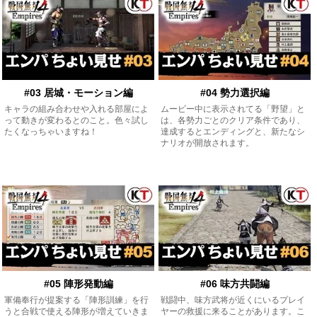
#03 居城・モーション編
#04 勢力選択編
キャラの組み合わせや入れる部屋によ
ムービー中に表示されてる「野望」と
って動きが変わるとのこと。色々試し
は、各勢力ごとのクリア条件であり、
たくなっちゃいますね！
達成するとエンディングと、新たなシ
ナリオが開放されます。
#05 陣形発動編
#06 味方共闘編
軍備奉行が提案する「陣形訓練」を行
戦闘中、味方武将が近くにいるプレイ
うと合戦で使える陣形が増えていきま
ヤーの救援に来ることがあります。こ