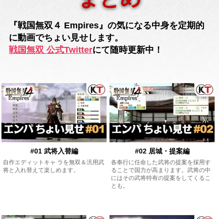
『戦国無双４ Empires』の気になる中身を定期的
に動画でちょい見せします。
戦国無双 公式Twitter
にて随時更新中！
#01 武将入替編
#02 居城・提案編
自作エディットキャ ラを無双＆汎用武
各奉行に任命した武将の提案を採用す
将と入れ替えて楽しめます。
ることで国力が高まります。武将の中
にはその武将特有の提案をしてくるこ
とも。