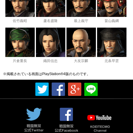
佐竹義昭
蘆名盛隆
最上義守
畠山義綱
片倉重長
織田信忠
大友宗麟
北条早雲
※掲載されている画面はPlayStation®4版のものです。