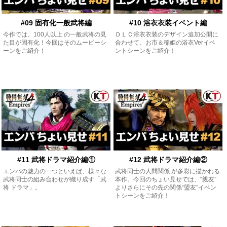
#09 固有化一般武将編
#10 浴衣衣装イベント編
今作では、100人以上 の一般武将の見
ＤＬＣ浴衣衣装のデザイン追加公開に
た目が固有化！今回はそのムービーシ
合わせて、お市＆稲姫の浴衣Verイベ
ーンをご紹介！
ントシーンをご紹介！
#11 武将ドラマ紹介編①
#12 武将ドラマ紹介編②
エンパの魅力の一つといえば、様々な
武将同士の人間関係 が多彩に描かれる
武将同士の組み合わせが織り成す「武
本作。今回のちょい見せでは、“親友”
将 ドラマ」。
よりさらにその先の関係“盟友”イベン
トシーンをご紹介！