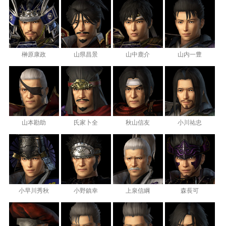
榊原康政
山県昌景
山中鹿介
山内一豊
山本勘助
氏家卜全
秋山信友
小川祐忠
小早川秀秋
小野鎮幸
上泉信綱
森長可