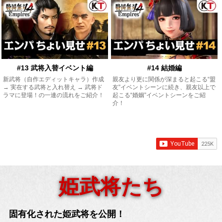
#13 武将入替イベント編
#14 結婚編
新武将（自作エディットキャラ）作成
親友より更に関係が深まると起こる“盟
→ 実在する武将と入れ替え → 武将ド
友”イベントシーンに続き、親友以上で
ラマに登場！の一連の流れをご紹介！
起こる“婚姻”イベントシーンをご紹
介！
姫武将たち
固有化された姫武将を公開！