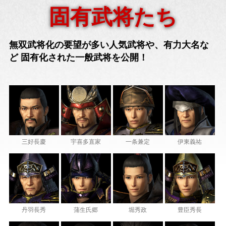
固有武将たち
無双武将化の要望が多い人気武将や、有力大名な
ど
固有化された一般武将を公開！
三好長慶
宇喜多直家
一条兼定
伊東義祐
丹羽長秀
蒲生氏郷
堀秀政
豊臣秀長