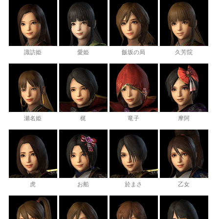
諏訪姫
愛姫
飯坂の局
久芳院
瀬名姫
梶
竜子
摩阿
虎
お船
於まさ
乙女