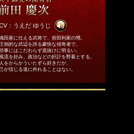
CV：うえだ ゆうじ
織田家に仕える武将で、前田利家の甥。
圧倒的な武辺を誇る豪快な傾奇者で、
些事にはこだわらず底抜けに明るい。
風流を好み、政治などの奸計を野暮とする。
人をからかういたずら好きだが、
己が信じる道に外れることはない。