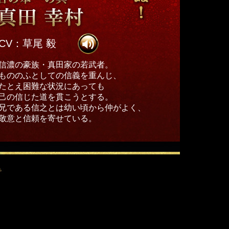
CV：草尾 毅
信濃の豪族・真田家の若武者。
もののふとしての信義を重んじ、
たとえ困難な状況にあっても
己の信じた道を貫こうとする。
兄である信之とは幼い頃から仲がよく、
敬意と信頼を寄せている。