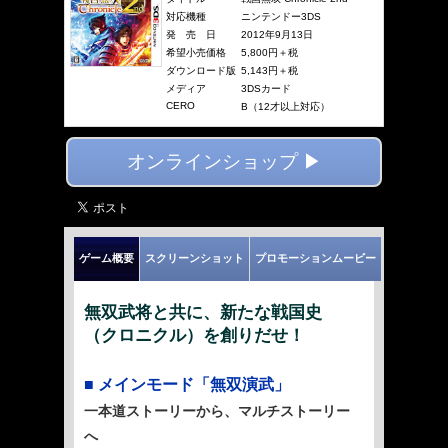
対応機種
ニンテンドー3DS
発 売 日
2012年9月13日
希望小売価格
5,800円＋税
ダウンロード版
5,143円＋税
メディア
3DSカード
CERO
B（12才以上対応）
オンラインショップ ▶
ゲーム概要
スクリーンショット
プロモーションムービー
無双武将と共に、新たな戦国史
（クロニクル）を創りだせ！
■ メインモード「無双演武」
一本道ストーリーから、マルチストーリー
へ