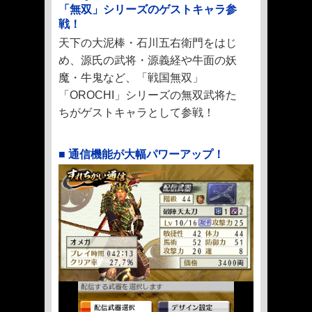
「無双」シリーズのゲストキャラ参
戦！
天下の大泥棒・石川五右衛門をはじ
め、源氏の武将・源義経や牛面の妖
魔・牛鬼など、「戦国無双」
「OROCHI」シリーズの無双武将た
ちがゲストキャラとして参戦！
■ 通信機能が大幅パワーアップ！