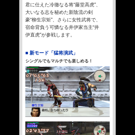
君に仕えた冷徹なる将“藤堂高虎”、
大いなる志を秘めた新陰流の剣
豪“柳生宗矩”、さらに女性武将で、
宿命背負う可憐なる井伊家当主“井
伊直虎”が参戦します。
■ 新モード「猛将演武」
シングルでもマルチでも楽しめる！