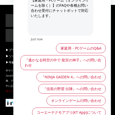
会社情報
採用情報
Global Sites
プライバシーポリシー
動画・画像投稿ガイドライン
ソーシャルメディアポリシー
メンテナンス情報
年齢区分マークについて
ランダム型アイテム提供製品について
本サイトの推奨環境：Google Chrome、Mozilla FireFox、Apple Safariの最新版、
JavaScriptとクッキーは利用できる設定にしてください。 本サイトに掲載された文章、画
像、データファイルその他の掲載、転載、および二次使用は、お断りしております。本文
中に記載されている製品名等は、各社の商標または登録商標です。 当社は
プライバシー
ポリシー
に沿ってお客様の個人情報を取り扱います。
このサイトは全年齢にふさわし
い表現内容です