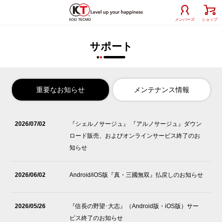
メンバーズ
ショップ
サポート
重要なお知らせ
メンテナンス情報
2026/07/02
2026/07/29
『シェルノサージュ』 『アルノサージュ』ダウン
8月5日実施 GAMECITY 定期メンテナンスのお知
ロード販売、およびオンラインサービス終了のお
らせ
知らせ
2026/06/12
6月17日実施 GAMECITY 臨時メンテナンスのお知
2026/06/02
Android/iOS版『真・三國無双』払戻しのお知らせ
らせ
2024/06/05
決済メンテナンス情報（NET CASH）
2026/05/26
『信長の野望･大志』（Android版・iOS版）サー
ビス終了のお知らせ