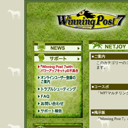
■ご案内
このカテゴリーの
ます。
■コースポ
「WP7マルチリ
■掲示板
『Winning P