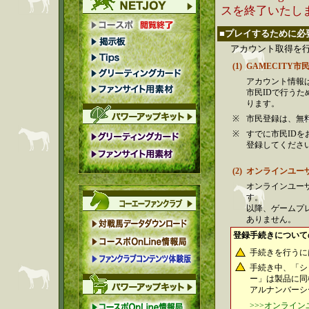
スを終了いたし
■プレイするために必
アカウント取得を
(1)
GAMECITY市
アカウント情報は
市民IDで行うため
ります。
※
市民登録は、無
※
すでに市民ID
登録してくださ
(2)
オンラインユー
オンラインユーザ
す。
以降、ゲームプ
ありません。
登録手続きについて
手続きを行うに
手続き中、「シ
ー」は製品に同
アルナンバーシ
>>>オンライ