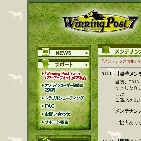
「メンテナンス情報」
【臨時メン
13.12.11
当初、2013
りましたが
した。
ご迷惑をお
メンテナンス実施日
ご協力あり