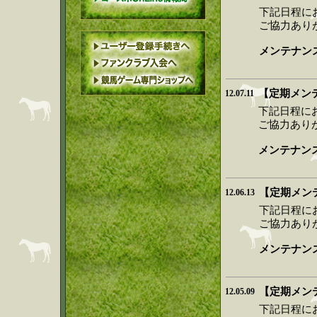
下記日程に
ご協力あり
メンテナンス実施日
【定期メン
12.07.11
下記日程に
ご協力あり
メンテナンス実施日
【定期メン
12.06.13
下記日程に
ご協力あり
メンテナンス実施日
【定期メン
12.05.09
下記日程に