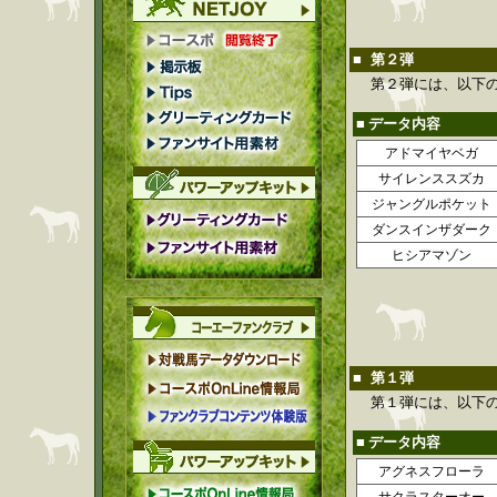
■
第２弾
第２弾には、以下
■ データ内容
アドマイヤベガ
サイレンススズカ
ジャングルポケット
ダンスインザダーク
ヒシアマゾン
■
第１弾
第１弾には、以下
■ データ内容
アグネスフローラ