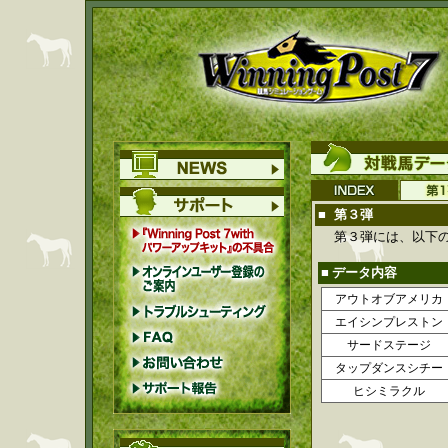
■
第３弾
第３弾には、以下
■ データ内容
アウトオブアメリカ
エイシンプレストン
サードステージ
タップダンスシチー
ヒシミラクル