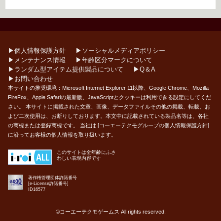
▶︎個人情報保護方針
▶︎ソーシャルメディアポリシー
▶︎メンテナンス情報
▶︎年齢区分マークについて
▶︎ランダム型アイテム提供製品について
▶︎Q＆A
▶︎お問い合わせ
本サイトの推奨環境：Microsoft Internet Explorer 11以降、Google Chrome、Mozilla
FireFox、Apple Safariの最新版、JavaScriptとクッキーは利用できる設定にしてくだ
さい。 本サイトに掲載された文章、画像、データファイルその他の掲載、転載、お
よび二次使用は、お断りしております。本文中に記載されている製品名等は、各社
の商標または登録商標です。 当社は
[コーエーテクモグループの個人情報保護方針]
に沿ってお客様の個人情報を取り扱います。
このサイトは全年齢にふさ
わしい表現内容です
著作権管理団体許諾番号
[e-License許諾番号]
ID16577
©コーエーテクモゲームス All rights reserved.