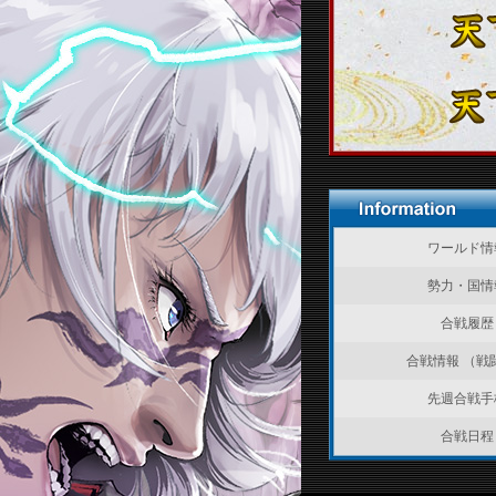
ワールド情
勢力・国情
合戦履歴
合戦情報 （戦
先週合戦手
合戦日程