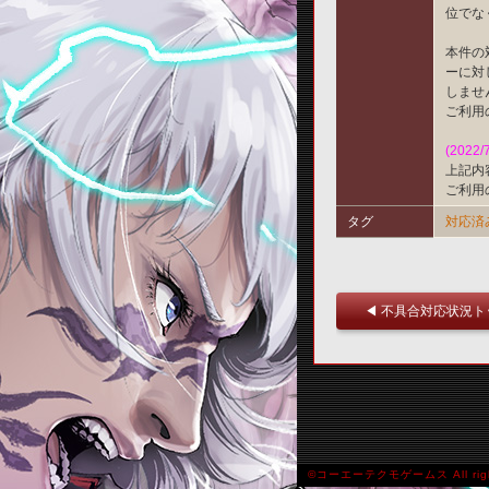
位でな
本件の対
ーに対
しませ
ご利用
(2022/
上記内
ご利用
タグ
対応済
◀ 不具合対応状況