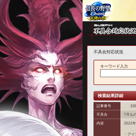
不具合対応状況
キーワード入力
検索結果詳細
記事番号
10
不具合
7月も
内容
202
・アイ