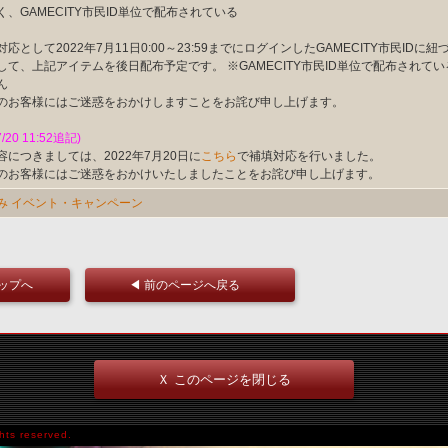
く、GAMECITY市民ID単位で配布されている
応として2022年7月11日0:00～23:59までにログインしたGAMECITY市民ID
して、上記アイテムを後日配布予定です。 ※GAMECITY市民ID単位で配布されて
ん
のお客様にはご迷惑をおかけしますことをお詫び申し上げます。
7/20 11:52追記)
容につきましては、2022年7月20日に
こちら
で補填対応を行いました。
のお客様にはご迷惑をおかけいたしましたことをお詫び申し上げます。
み
イベント・キャンペーン
トップへ
◀ 前のページへ戻る
Ｘ このページを閉じる