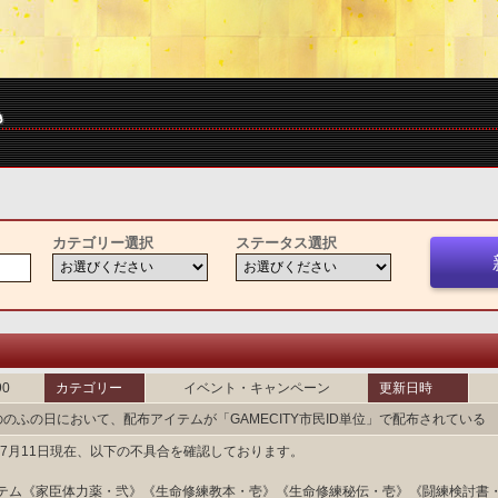
カテゴリー選択
ステータス選択
90
カテゴリー
イベント・キャンペーン
更新日時
ののふの日において、配布アイテムが「GAMECITY市民ID単位」で配布されている
2年7月11日現在、以下の不具合を確認しております。
テム《家臣体力薬・弐》《生命修練教本・壱》《生命修練秘伝・壱》《闘練検討書