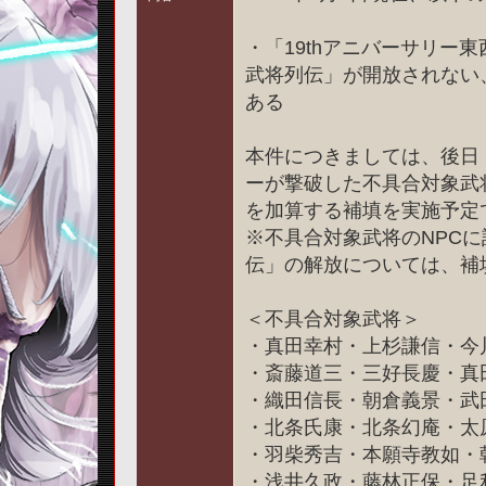
・「19thアニバーサリ
武将列伝」が開放されない
ある
本件につきましては、後日
ーが撃破した不具合対象武
を加算する補填を実施予定
※不具合対象武将のNPC
伝」の解放については、補
＜不具合対象武将＞
・真田幸村・上杉謙信・今
・斎藤道三・三好長慶・真
・織田信長・朝倉義景・武
・北条氏康・北条幻庵・太
・羽柴秀吉・本願寺教如・
・浅井久政・藤林正保・足