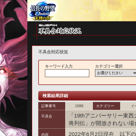
不具合対応状況
キーワード入力
カテゴリー選択
検索結果詳細
記事番号
1086
カテゴリー
イ
「19thアニバーサリー東
不具合
将列伝」が開放されない場
2022年6月2日現在、以
内容