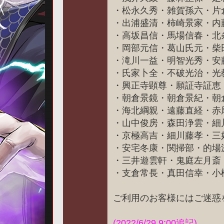
・松永久秀・雑賀孫六・片
・出浦盛清・柿崎景家・内
・高坂昌信・馬場信春・北
・岡部元信・葛山氏元・柴
・滝川一益・明智光秀・安
・氏家卜全・不破光治・光
・興正寺顕尊・願証寺証恵
・朝倉景鏡・朝倉景紀・朝
・海北綱親・遠藤直経・赤
・山中俊房・森田浄雲・細
・京極高吉・細川藤孝・三
・安宅冬康・関掃部・的場
・三井遊雲軒・鬼庭左月斎
・支倉常長・真田信幸・小
ご利用のお客様にはご迷惑
(2022/6/29 9:00追記)