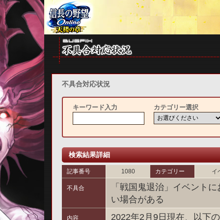
不具合対応状況
キーワード入力
カテゴリー選択
検索結果詳細
記事番号
1080
カテゴリー
イ
「戦国鬼退治」イベントに
不具合
い場合がある
2022年2月9日現在、以
内容