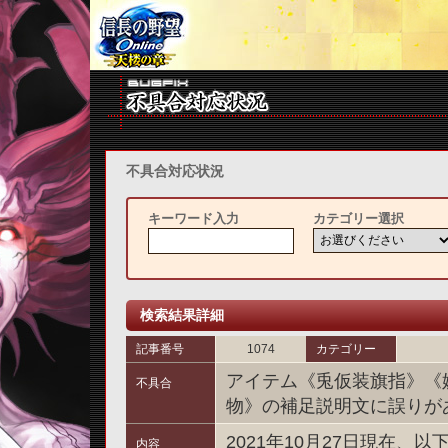
不具合対応状況
キーワード入力
カテゴリー選択
検索結果詳細
記事番号
1074
カテゴリー
アイテム《兎仮装旗指》《
不具合
物》の補足説明文に誤りが
2021年10月27日現在
内容