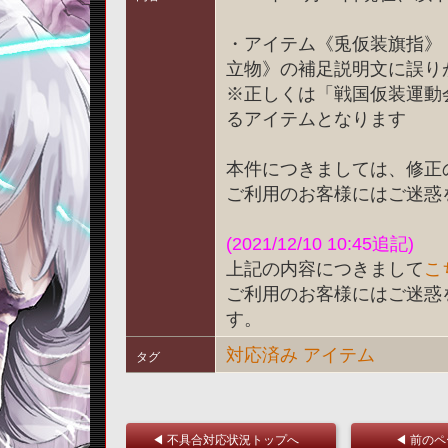
・アイテム《兎仮装旗指》
立物》の補足説明文に誤り
※正しくは「戦国仮装運動
るアイテムとなります
本件につきましては、修正
ご利用のお客様にはご迷惑
(2021/12/10 10:45追記)
上記の内容につきまして
こ
ご利用のお客様にはご迷惑
す。
対応済み
アイテム
タグ
◀ 不具合対応状況トップへ
◀ 前の