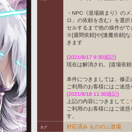
・NPC《道場娘まり》のメ
ロ」の依頼を含む）を選択
セルするまで他の操作がで
※[週間依頼]や[逢魔依頼
きます
(2021/8/17 9:30追記)
現在は解消され、[道場依
本件につきましては、修正
ご利用のお客様にはご迷惑
(2021/8/18 11:30追記)
上記の内容につきまして
こ
ご利用のお客様にはご迷惑
す。
対応済み
もののふ道場
タグ