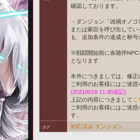
確認しております。
・ダンジョン「凶禍オノゴ
または家臣を呼び出してい
も、追加条件の達成と称号
※戦闘開始前に各随伴NP
となります
本件につきましては、修正
ご利用のお客様にはご迷惑
(2021/8/18 11:30追記)
上記の内容につきまして
こ
ご利用のお客様にはご迷惑
す。
対応済み
ダンジョン
タグ