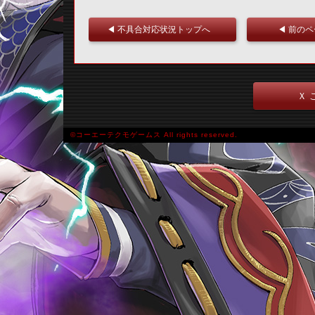
◀ 不具合対応状況トップへ
◀ 前の
Ｘ 