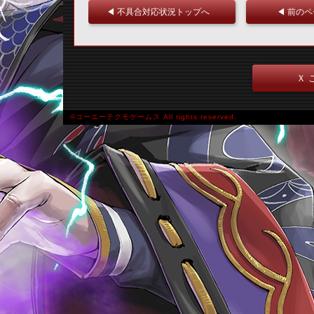
◀ 不具合対応状況トップへ
◀ 前の
Ｘ 