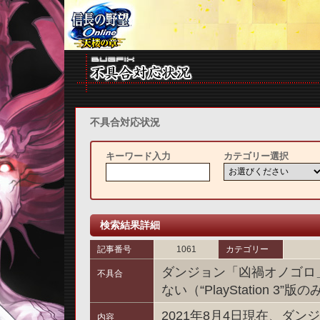
不具合対応状況
キーワード入力
カテゴリー選択
検索結果詳細
記事番号
1061
カテゴリー
ダンジョン「凶禍オノゴロ
不具合
ない（“PlayStation 3”版の
2021年8月4日現在、ダ
内容