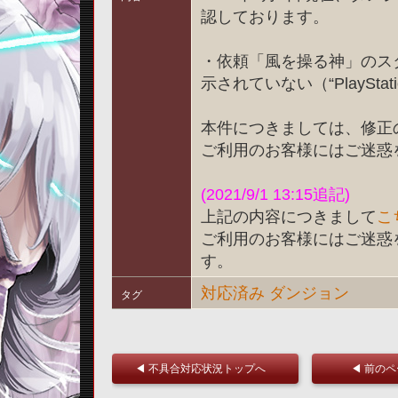
認しております。
・依頼「風を操る神」のス
示されていない（“PlayStat
本件につきましては、修正
ご利用のお客様にはご迷惑
(2021/9/1 13:15追記)
上記の内容につきまして
こ
ご利用のお客様にはご迷惑
す。
対応済み
ダンジョン
タグ
◀ 不具合対応状況トップへ
◀ 前の