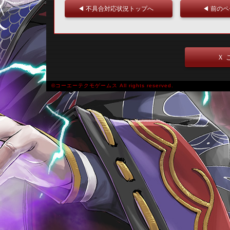
◀ 不具合対応状況トップへ
◀ 前の
Ｘ 