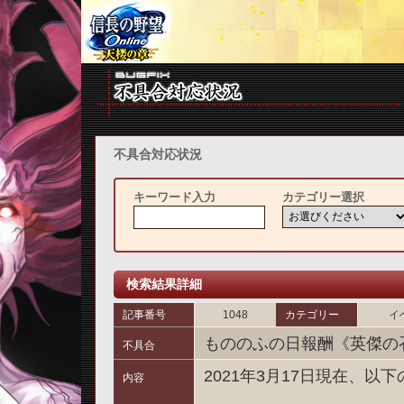
不具合対応状況
キーワード入力
カテゴリー選択
検索結果詳細
記事番号
1048
カテゴリー
イ
もののふの日報酬《英傑の
不具合
2021年3月17日現在、
内容