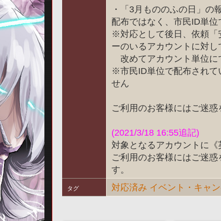
・「3月もののふの日」の
配布ではなく、市民ID単
※対応として後日、依頼「
ーのいるアカウントに対し
改めてアカウント単位にて
※市民ID単位で配布され
せん
ご利用のお客様にはご迷惑
(2021/3/18 16:55追記)
対象となるアカウントに《
ご利用のお客様にはご迷惑
す。
対応済み
イベント・キャン
タグ