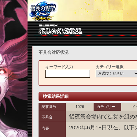
不具合対応状況
キーワード入力
カテゴリー選択
検索結果詳細
記事番号
1026
カテゴリー
イ
後夜祭会場内で徒党を組め
不具合
2020年6月18日現在、
内容