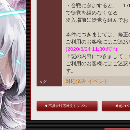
・合戦に参加すると、「17
で徒党を組めなくなる
※入場前に徒党を組んでお
本件につきましては、修正
ご利用のお客様にはご迷惑
(2020/6/24 11:30追記)
上記の内容につきまして
こ
ご利用のお客様にはご迷惑
す。
対応済み
イベント
タグ
◀ 不具合対応状況トップへ
◀ 前の