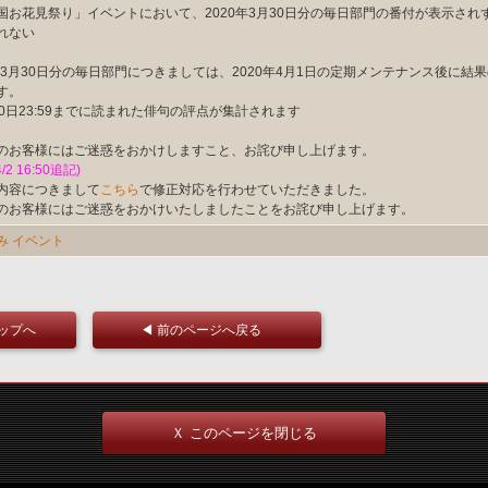
国お花見祭り」イベントにおいて、2020年3月30日分の毎日部門の番付が表示されず
れない
0年3月30日分の毎日部門につきましては、2020年4月1日の定期メンテナンス後に結
す。
30日23:59までに読まれた俳句の評点が集計されます
のお客様にはご迷惑をおかけしますこと、お詫び申し上げます。
4/2 16:50追記)
内容につきまして
こちら
で修正対応を行わせていただきました。
のお客様にはご迷惑をおかけいたしましたことをお詫び申し上げます。
み
イベント
トップへ
◀ 前のページへ戻る
Ｘ このページを閉じる