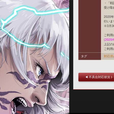
・「戦
受け取
202
行いま
※3月
ご利用
(2020/
上記の
ご利用
タグ
対応済
◀ 不具合対応状況