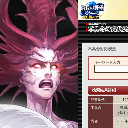
不具合対応状況
キーワード入力
検索結果詳細
記事番号
10
不具合
「戦国
け取れ
内容
202