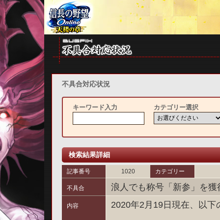
不具合対応状況
キーワード入力
カテゴリー選択
検索結果詳細
記事番号
1020
カテゴリー
浪人でも称号「新参」を獲
不具合
2020年2月19日現在、
内容