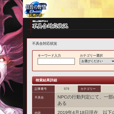
不具合対応状況
キーワード入力
カテゴリー選択
検索結果詳細
記事番号
979
カテゴリー
NPCの行動判定にて、一
不具合
ある
2019年4月18日現在、
内容