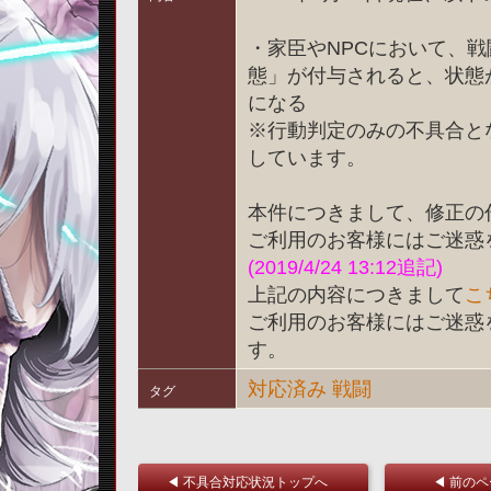
・家臣やNPCにおいて、
態」が付与されると、状態
になる
※行動判定のみの不具合と
しています。
本件につきまして、修正の
ご利用のお客様にはご迷惑
(2019/4/24 13:12追記)
上記の内容につきまして
こ
ご利用のお客様にはご迷惑
す。
対応済み
戦闘
タグ
◀ 不具合対応状況トップへ
◀ 前の