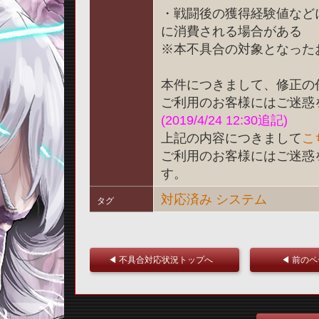
・戦闘後の獲得経験値など
に消費される場合がある
※本不具合の対象となった
本件につきまして、修正の
ご利用のお客様にはご迷惑
(2019/4/24 12:30追記)
上記の内容につきまして
こ
ご利用のお客様にはご迷惑
す。
対応済み
システム
タグ
◀ 不具合対応状況トップへ
◀ 前の