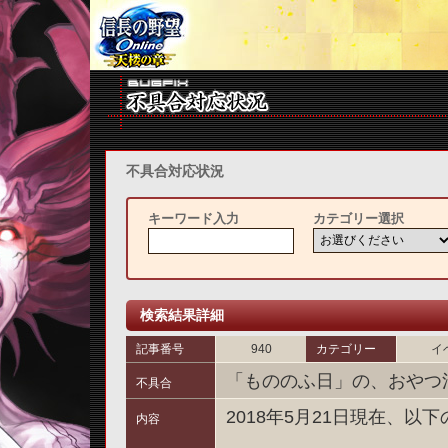
不具合対応状況
キーワード入力
カテゴリー選択
検索結果詳細
記事番号
940
カテゴリー
イ
「もののふ日」の、おやつ
不具合
2018年5月21日現在、
内容