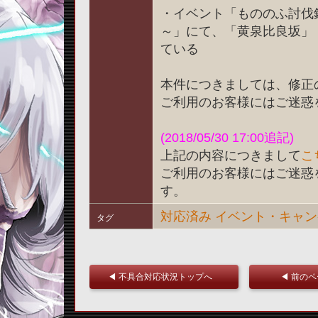
・イベント「もののふ討伐
～」にて、「黄泉比良坂」
ている
本件につきましては、修正
ご利用のお客様にはご迷惑
(2018/05/30 17:00追記)
上記の内容につきまして
こ
ご利用のお客様にはご迷惑
す。
対応済み
イベント・キャン
タグ
◀ 不具合対応状況トップへ
◀ 前の