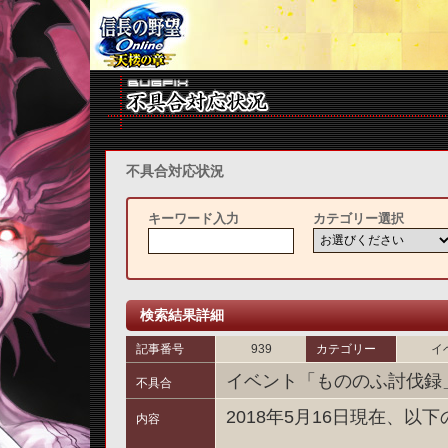
不具合対応状況
キーワード入力
カテゴリー選択
検索結果詳細
記事番号
939
カテゴリー
イ
イベント「もののふ討伐録
不具合
2018年5月16日現在、
内容