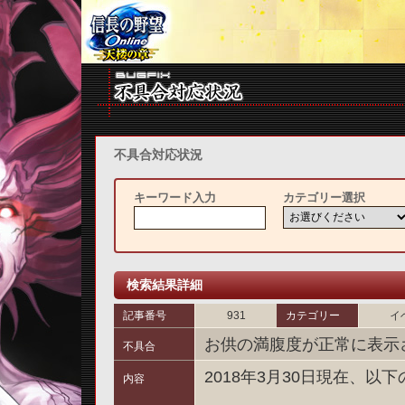
不具合対応状況
キーワード入力
カテゴリー選択
検索結果詳細
記事番号
931
カテゴリー
イ
お供の満腹度が正常に表示
不具合
2018年3月30日現在、
内容