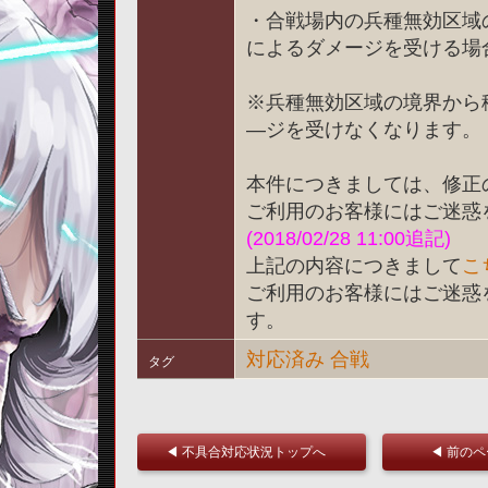
・合戦場内の兵種無効区域
によるダメージを受ける場
※兵種無効区域の境界から
―ジを受けなくなります。
本件につきましては、修正
ご利用のお客様にはご迷惑
(2018/02/28 11:00追記)
上記の内容につきまして
こ
ご利用のお客様にはご迷惑
す。
対応済み
合戦
タグ
◀ 不具合対応状況トップへ
◀ 前の