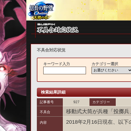
不具合対応状況
キーワード入力
カテゴリー選択
検索結果詳細
記事番号
927
カテゴリー
移動式大筒が兵種「投擲兵
不具合
2018年2月16日現在、
内容