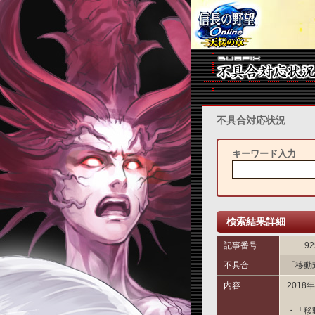
不具合対応状況
キーワード入力
検索結果詳細
記事番号
92
不具合
「移動
内容
201
・「移