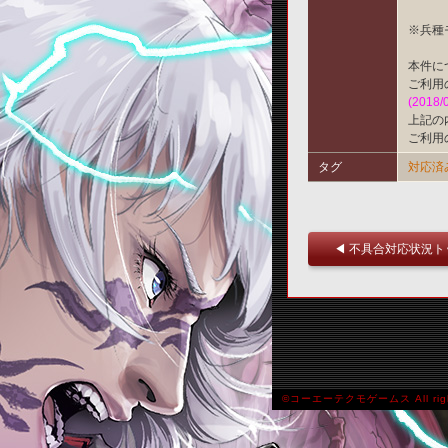
※兵種
本件に
ご利用
(2018/
上記の
ご利用
タグ
対応済
◀ 不具合対応状況