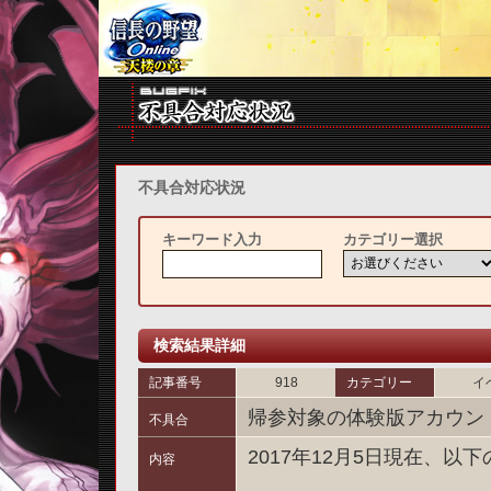
不具合対応状況
キーワード入力
カテゴリー選択
検索結果詳細
記事番号
918
カテゴリー
イ
帰参対象の体験版アカウン
不具合
2017年12月5日現在、
内容