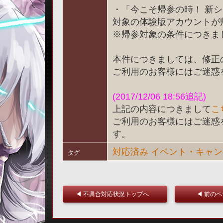
・「今こそ帰参の時！ 新
対象の体験版アカウントが
※帰参対象の条件につきま
本件につきましては、修正
ご利用のお客様にはご迷惑
(2017/12/06 18:56追記)
上記の内容につきまして
こ
ご利用のお客様にはご迷惑
す。
対応済み
イベント・キャン
タグ
◀ 不具合対応状況トップへ
◀ 前の