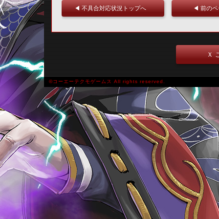
◀ 不具合対応状況トップへ
◀ 前の
Ｘ 