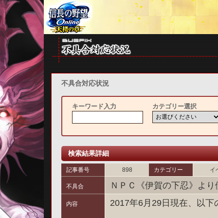
不具合対応状況
キーワード入力
カテゴリー選択
検索結果詳細
記事番号
898
カテゴリー
イ
ＮＰＣ《伊賀の下忍》より
不具合
2017年6月29日現在、
内容