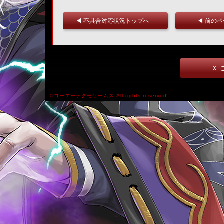
◀ 不具合対応状況トップへ
◀ 前の
Ｘ 