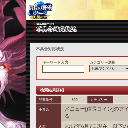
不具合対応状況
キーワード入力
カテゴリー選択
検索結果詳細
記事番号
890
カテゴリー
メニュー[信長コイン]の
不具合
る
2017年6月7日現在、以
内容