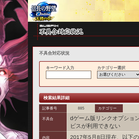
不具合対応状況
キーワード入力
カテゴリー選択
検索結果詳細
記事番号
885
カテゴリー
dゲーム版リンクオプショ
不具合
ビスが利用できない
2017年5月8日現在、以
内容