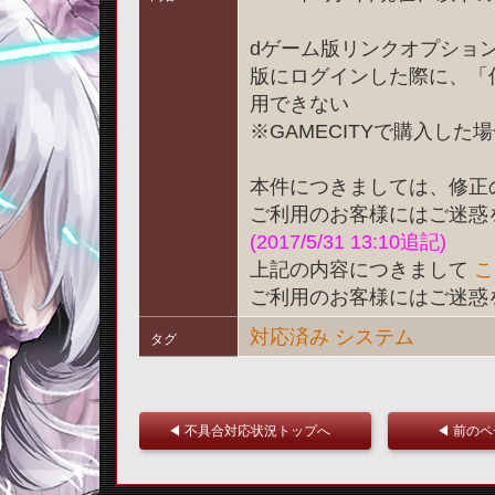
dゲーム版リンクオプショ
版にログインした際に、「
用できない
※GAMECITYで購入し
本件につきましては、修正
ご利用のお客様にはご迷惑
(2017/5/31 13:10追記)
上記の内容につきまして
こ
ご利用のお客様にはご迷惑
対応済み
システム
タグ
◀ 不具合対応状況トップへ
◀ 前の