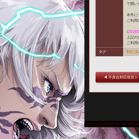
で開い
本件に
ご利用
(2016/
上記の
ご利用
タグ
対応済
◀ 不具合対応状況