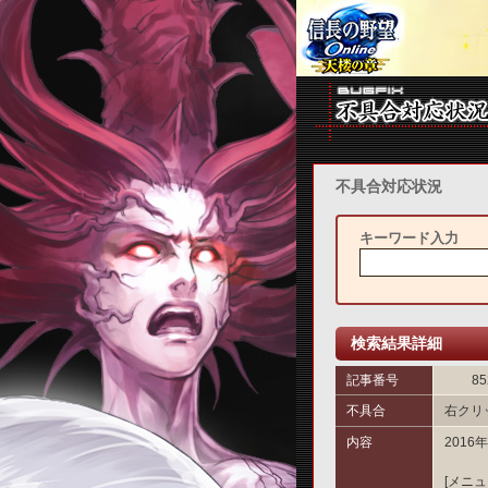
不具合対応状況
キーワード入力
検索結果詳細
記事番号
85
不具合
右クリ
内容
201
[メニュ