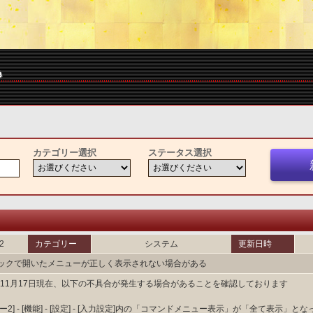
カテゴリー選択
ステータス選択
2
カテゴリー
システム
更新日時
ックで開いたメニューが正しく表示されない場合がある
6年11月17日現在、以下の不具合が発生する場合があることを確認しております
ー2] - [機能] - [設定] - [入力設定]内の「コマンドメニュー表示」が「全て表示」