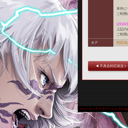
本件に
ご利用
(2016/
上記の
ご利用
タグ
対応済
◀ 不具合対応状況