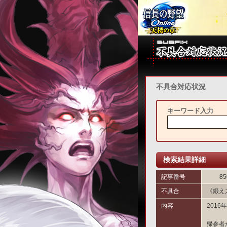
不具合対応状況
キーワード入力
検索結果詳細
記事番号
85
不具合
《鍛え
内容
201
帰参者