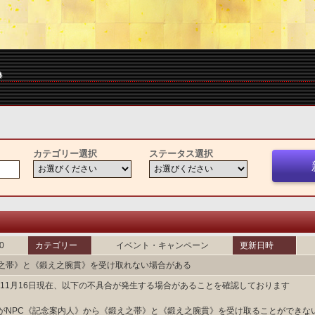
カテゴリー選択
ステータス選択
0
カテゴリー
イベント・キャンペーン
更新日時
之帯》と《鍛え之腕貫》を受け取れない場合がある
6年11月16日現在、以下の不具合が発生する場合があることを確認しております
がNPC《記念案内人》から《鍛え之帯》と《鍛え之腕貫》を受け取ることができな