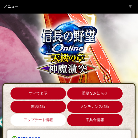
▼
メニュー
トップページ
▼
ゲーム紹介
▼
サービス
▼
開発チームより
▼
サポート
▼
コミュニティ
▼
ネットカフェ
すべて表示
重要なお知らせ
障害情報
メンテナンス情報
アップデート情報
不具合情報