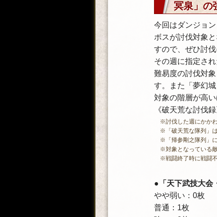
冥泉」の
今回はダンジョン
ボスが討伐対象と
すので、ぜひ討伐
その週に指定され
難易度の討伐対象
す。また「夢幻城
対象の階層が高い
《破天荒な討伐録
※討伐した週にかか
※「破天荒な隊列」
※「帰参剛之隊列」
※対象となっている敵
※戦闘終了時に戦闘
●「天下武技大会
やや弱い：0枚
普通：1枚