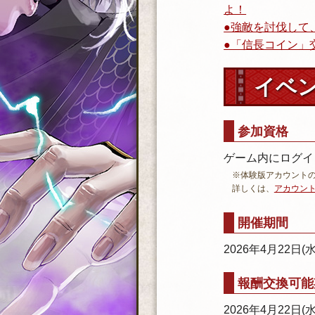
よ！
●強敵を討伐して
●「信長コイン」
イベ
参加資格
ゲーム内にログイ
※体験版アカ
詳しくは、
アカウン
開催期間
2026年4月22日
報酬交換可能
2026年4月22日