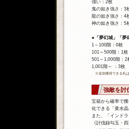
強い：2枚
鬼の如き強さ：3
龍の如き強さ：4
神の如き強さ：5
●「夢幻城」「夢
1～100階：0枚
101～500階：1枚
501～1,000階：2
1,001階～ ：3枚
※追加獲得できる札
強敵を討
宝箱から確率で獲
化できる「黄水晶
また、「インドラ
《討伐録勾玉・四