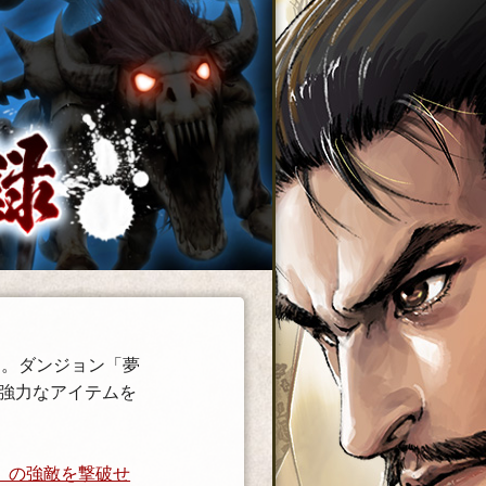
す。ダンジョン「夢
強力なアイテムを
」の強敵を撃破せ