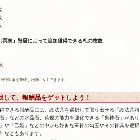
枚
枚
枚
幻冥泉」
階層によって追加獲得できる札の枚数
枚
は討伐対象を撃破した際に入手できます。
伐して、報酬品をゲットしよう！
得できる報酬品には、護法具を選択して取り出せる「護法具箱
石」などの水晶石、英傑の能力を強化できる「鬼神石」があり
」や「乙姫」などの中から好きな軍神の勾玉やその神具を選択
》などもあります。