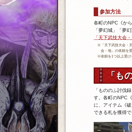
参加方法
各町のNPC《か
「夢幻城」「夢幻
「天下武技大会・
※「天下武技大会・
会・地」の依頼を
※依頼を1つ以上受け
「も
「もののふ討伐録
す。各町のNPC
に、アイテム《破
できる札を獲得