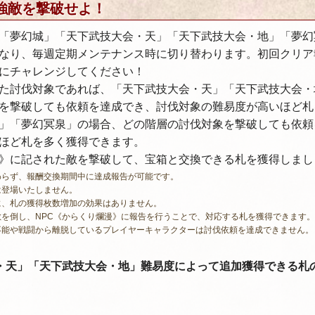
強敵を撃破せよ！
「夢幻城」「天下武技大会・天」「天下武技大会・地」「夢幻
なり、毎週定期メンテナンス時に切り替わります。初回クリア
にチャレンジしてください！
た討伐対象であれば、「天下武技大会・天」「天下武技大会・
を撃破しても依頼を達成でき、討伐対象の難易度が高いほど札
」「夢幻冥泉」の場合、どの階層の討伐対象を撃破しても依頼
ほど札を多く獲得できます。
》に記された敵を撃破して、宝箱と交換できる札を獲得しまし
わらず、報酬交換期間中に達成報告が可能です。
は登場いたしません。
に、札の獲得枚数増加の効果はありません。
を倒し、NPC《からくり爛漫》に報告を行うことで、対応する札を獲得できます。
不能や戦闘から離脱しているプレイヤーキャラクターは討伐依頼を達成できません。
・天」「天下武技大会・地」
難易度によって追加獲得できる札