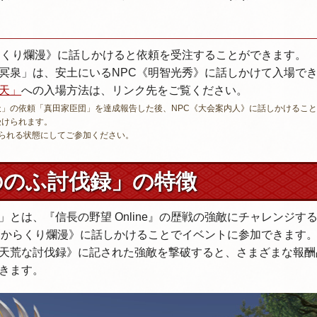
らくり爛漫》に話しかけると依頼を受注することができます。
冥泉」は、安土にいるNPC《明智光秀》に話しかけて入場で
天」
への入場方法は、リンク先をご覧ください。
天」の依頼「真田家臣団」を達成報告した後、NPC《大会案内人》に話しかけるこ
受けられます。
られる状態にしてご参加ください。
ののふ討伐録」の特徴
」とは、『信長の野望 Online』の歴戦の強敵にチャレンジす
《からくり爛漫》に話しかけることでイベントに参加できます
天荒な討伐録》に記された強敵を撃破すると、さまざまな報酬
できます。