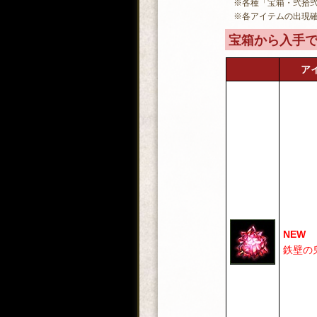
※各種「宝箱・弐拾
※各アイテムの出現
宝箱から入手
ア
NEW
鉄壁の