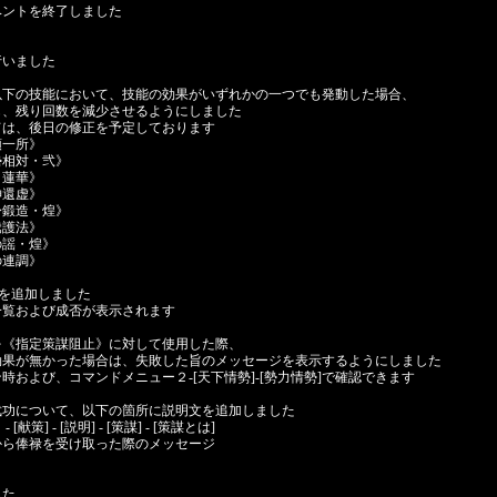
ベントを終了しました
行いました
以下の技能において、技能の効果がいずれかの一つでも発動した場合、
、残り回数を減少させるようにしました
は、後日の修正を予定しております
一所》
相対・弐》
蓮華》
還虚》
鍛造・煌》
護法》
謡・煌》
連調》
]を追加しました
覧および成否が表示されます
を《指定策謀阻止》に対して使用した際、
果が無かった場合は、失敗した旨のメッセージを表示するようにしました
および、コマンドメニュー２-[天下情勢]-[勢力情勢]で確認できます
武功について、以下の箇所に説明文を追加しました
] - [説明] - [策謀] - [策謀とは]
ら俸禄を受け取った際のメッセージ
した