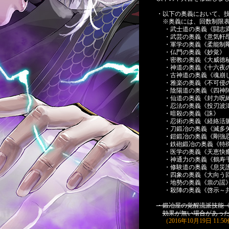
・以下の奥義において、
※奥義には、回数制限表
・武士道の奥義《闘志
・武芸の奥義《意気軒
・軍学の奥義《柔能制
・仏門の奥義《妙覚》
・密教の奥義《大威徳
・神道の奥義《十六夜
・古神道の奥義《魂崩
・雅楽の奥義《不可侵
・陰陽道の奥義《四神
・仙道の奥義《封力呪
・忍法の奥義《投刃波
・暗殺の奥義《誅》
・忍術の奥義《経絡活
・刀鍛冶の奥義《滅多
・鎧鍛冶の奥義《剛強
・鉄砲鍛冶の奥義《特
・医学の奥義《天恵快
・神通力の奥義《鶴寿
・修験道の奥義《息災
・四象の奥義《大向う
・地勢の奥義《祟の謡
・殺陣の奥義《啓示～
・鍛冶屋の覚醒流派技能
効果が無い場合があっ
（2016年10月19日