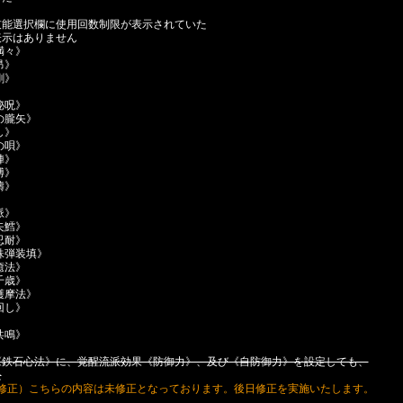
技能選択欄に使用回数制限が表示されていた
示はありません
満々》
昂》
剛》
秘呪》
の朧矢》
し》
の唄》
陣》
縛》
濤》
脈》
矢鱈》
忍耐》
殊弾装填》
癒法》
千歳》
護摩法》
回し》
》
共鳴》
《鉄石心法》に、覚醒流派効果《防御力》、及び《自防御力》を設定しても、
た
 11:50修正）こちらの内容は未修正となっております。後日修正を実施いたします。