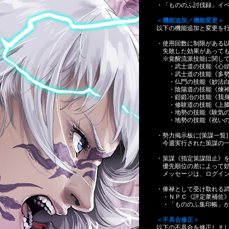
・「もののふ討伐録」イ
＜機能追加／機能変更＞
以下の機能追加と変更を
・使用回数に制限がある
失敗した効果があっても
※覚醒流派技能に関して
・武士道の技能《心頭
・武士道の技能《多勢
・仏門の技能《妙法白
・陰陽道の技能《煉神
・鎧鍛冶の技能《我身
・修験道の技能《上騰
・地勢の技能《験気の
・地勢の技能《祝いの
・勢力掲示板に[策謀一覧
今週実行された策謀の一
・策謀《指定策謀阻止》
優先順位の差によって効
メッセージは、ログイン時
・俸禄として受け取れる
・ＮＰＣ《評定衆補佐》 - [献策
・「もののふ集印帳」か
＜不具合修正＞
以下の不具合を修正しま