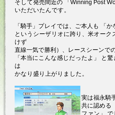
そして発売間近の 「Winning Post 
いただいたんです。
「騎手」プレイでは、ご本人も 「か
というシーザリオに跨り、米オークス
けず
直線一気で勝利）、レースシーンで
「本当にこんな感じだったよ」 と驚
は
かなり盛り上がりました。
実は福永騎
共に認める
ファン」 でして