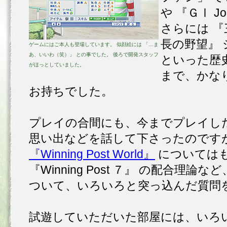
や 『ＧⅠ J
さらには 『
長の野望』 
ゲームにはご本人も登場しています。 似顔絵には 「…ま
あ、いいわ（笑）」 との事でした。 後ろで開発スタッフ
といった歴
がほっとしていました。
まで、かな
お持ちでした。
プレイの合間にも、今までプレイし
思い出などを話して下さったのです
『Winning Post World』
については
『Winning Post ７』 の配合理
ついて、いろいろと突っ込んだ質問
試遊していただいた部屋には、いろ