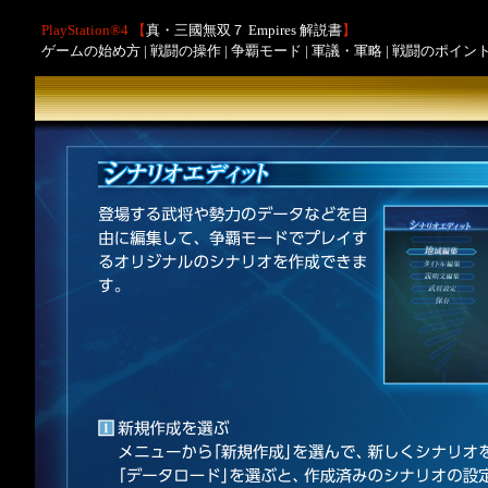
PlayStation®4 【
真・三國無双７ Empires 解説書
】
ゲームの始め方
|
戦闘の操作
|
争覇モード
|
軍議・軍略
|
戦闘のポイン