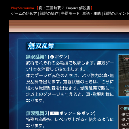
PlayStation®4 【
真・三國無双７ Empires 解説書
】
ゲームの始め方
|
戦闘の操作
|
争覇モード
|
軍議・軍略
|
戦闘のポイン