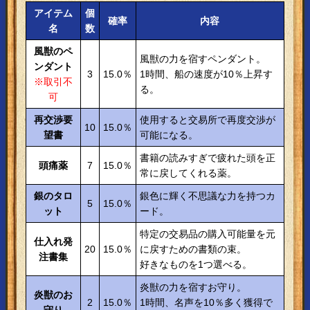
アイテム
個
確率
内容
名
数
風獣のペ
風獣の力を宿すペンダント。
ンダント
3
15.0％
1時間、船の速度が10％上昇す
※取引不
る。
可
再交渉要
使用すると交易所で再度交渉が
10
15.0％
望書
可能になる。
書籍の読みすぎで疲れた頭を正
頭痛薬
7
15.0％
常に戻してくれる薬。
銀のタロ
銀色に輝く不思議な力を持つカ
5
15.0％
ット
ード。
特定の交易品の購入可能量を元
仕入れ発
20
15.0％
に戻すための書類の束。
注書集
好きなものを1つ選べる。
炎獣の力を宿すお守り。
炎獣のお
2
15.0％
1時間、名声を10％多く獲得で
守り