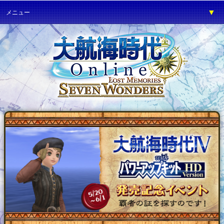
▼
メニュー
▼
ゲーム紹介
▼
プレイガイド
▼
サービス
▼
イベント
▼
開発の部屋
▼
サポート
▼
ファンワールド
▼
ネットカフェ