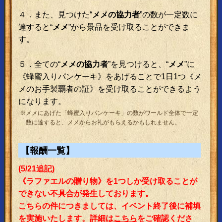
４．また、見つけた“
メメの協力者
”の数が一定数に
達すると“
メメ
”から景品を受け取ることができま
す。
５．全ての“
メメの協力者
”を見つけると、“
メメ
”に
《蜂蜜入りパンケーキ》をあげることで1日1つ《メ
メのお手製覇者の証》を受け取ることができるよう
になります。
※メメにあげた「蜂蜜入りパンケーキ」の数がワールド全体で一定
数に達すると、メメからお礼がもらえるかもしれません。
【報酬一覧】
(5/21追記)
《ラファエルの贈り物》を1つしか受け取ることが
できない不具合が発生しております。
こちらの件につきましては、イベント終了後に補填
を実施いたします。詳細は
こちら
をご確認くださ