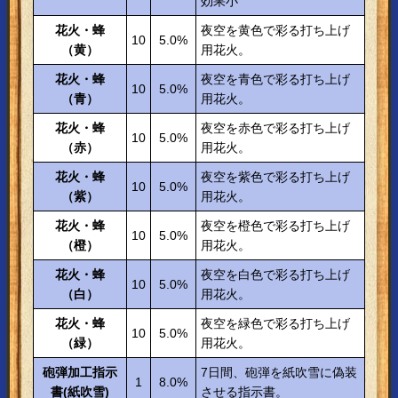
効果小
花火・蜂
夜空を黄色で彩る打ち上げ
10
5.0%
（黄）
用花火。
花火・蜂
夜空を青色で彩る打ち上げ
10
5.0%
（青）
用花火。
花火・蜂
夜空を赤色で彩る打ち上げ
10
5.0%
（赤）
用花火。
花火・蜂
夜空を紫色で彩る打ち上げ
10
5.0%
（紫）
用花火。
花火・蜂
夜空を橙色で彩る打ち上げ
10
5.0%
（橙）
用花火。
花火・蜂
夜空を白色で彩る打ち上げ
10
5.0%
（白）
用花火。
花火・蜂
夜空を緑色で彩る打ち上げ
10
5.0%
（緑）
用花火。
砲弾加工指示
7日間、砲弾を紙吹雪に偽装
1
8.0%
書(紙吹雪)
させる指示書。