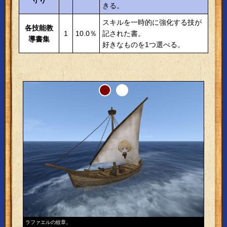
きる。
スキルを一時的に強化する技が
各技能教
1
10.0％
記された書。
導書集
好きなものを1つ選べる。
ラファエルの紋章。
リルの紋