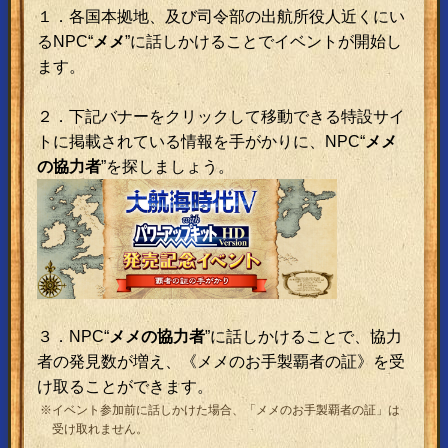
１．各国本拠地、及び司令部の出航所役人近くにい
るNPC“
メメ
”に話しかけることでイベントが開始し
ます。
２．下記バナーをクリックして移動できる特設サイ
トに掲載されている情報を手がかりに、NPC“
メメ
の協力者
”を探しましょう。
３．NPC“
メメの協力者
”に話しかけることで、協力
者の発見数が増え、《メメのお手製覇者の証》を受
け取ることができます。
※イベント参加前に話しかけた場合、「メメのお手製覇者の証」は
受け取れません。