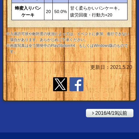
蜂蜜入りパン
甘く柔らかいパンケーキ。
20
50.0%
ケーキ
疲労回復・行動力+20
※入港許可状や敵対度の状況によっては、イベントに参加、進行できない
場合があります。あらかじめご了承ください。
※画面写真は全て開発中のPlayStation®4、もしくはWindows版のもので
す。
更新日：2021.5.20
2016/4/19以前