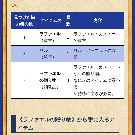
い。
見つけた協
個
アイテム名
内容
力者の数
数
ラファエル
ラファエル・カストール
1
1
（紋章）
の紋章。
リル
リル・アーゴットの紋
3
1
（紋章）
章。
ラファエル・カストール
ラファエル
からの贈り物。
7
の贈り物
4
なにかのアイテムに変わ
（消耗品）
る。
所持枠に空きが必要。
《ラファエルの贈り物》
から手に入るア
イテム