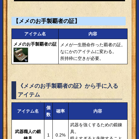
【メメのお手製覇者の証】
アイテム名
内容
メメのお手製覇者の証
メメが一生懸命作った覇者の証。
なにかのアイテムに変わる。
所持枠に空きが必要。
《メメのお手製覇者の証》から手に入る
アイテム
個
アイテム名
確率
内容
数
武器を強くするための鍛錬
武器職人の鍛
具。
1
0.2%
錬具
鍛えすぎると失敗すること