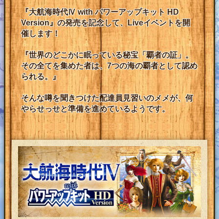
『大航海時代Ⅳ with パワーアップキット HD
Version』
の発売を記念して、Liveイベントを開
催します！
『世界のどこかに眠っている秘宝「覇者の証」。
その全てを集めた者は、7つの海の覇者として認め
られる。』
そんな噂を聞きつけた配達員見習いのメメが、何
やらせっせと準備を進めているようです。