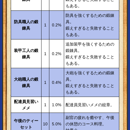
もある。
防具を強くするための鍛錬
防具職人の鍛
具。
1
0.2%
錬具
鍛えすぎると失敗すること
もある。
追加装甲を強くするための
装甲工人の鍛
鍛錬具。
1
0.2%
錬具
鍛えすぎると失敗すること
もある。
大砲を強くするための鍛錬
大砲職人の鍛
具。
1
0.4%
錬具
鍛えすぎると失敗すること
もある。
配達員見習い
1
1.0%
配達員見習いメメの紋章。
メメ
副官の疲れを癒やす、午後
午後のティー
10
5.0%
の休憩のコース料理。
セット