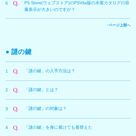
着カタログを選択してダウンロードします。
Q.
PS Store(ウェブストア)のPSVita版の水着カタログの容
6
順をご参照ください。
アクセスします。
③ 「水着カタログ」のカテゴリを選択します。
量表示が大きいのですが？
① PCよりwebブラウザを使用してPS Store(ウェブスト
③ 入手した水着カタログのページが表示されるので、
④ 配信中の水着カタログの一覧が表示されるので、水
※配信している水着カタログは
こちら
をご参照くださ
ア)へアクセスします。
ダウンロードをします。
着カタログを選択してダウンロードします。
A.
い。
PS Store（PS4®,ウェブストア)の水着カタログの容量
② PS Store内の『DEAD OR ALIVE Xtreme 3 基本無料
④ ゲームに戻り、インストールが完了すると、タイト
↑ページ上部へ
は、PS4®とPS Vitaを合計したサイズとなっておりま
版』 ページへアクセスします。
ル画面へ戻ることを促すメッセージが表示されるので、
※配信している水着カタログは
こちら
をご参照くださ
す。PSVitaで水着カタログをダウンロードした場合は、
③ ページ下部の「追加アイテム」項目の「すべてを表
タイトル画面にもどります。※タイトル画面に戻る際は
い。
PS Vita用の水着カタログのみがダウンロードされま
示」を選択します。
「プールサイド」か「ホテル」から「セーブしてやめ
す。PS4®用の水着カタログとPS Vita用の水着カタログ
④ 配信中のコンテンツの一覧が表示されるので、水着
● 謎の鍵
る」を選択してタイトルに戻ってください。
の容量の目安は以下の通りです。
カタログを選択してダウンロードリストに追加します。
⑤ 再度バカンスモードを再開するとゲーム内で水着を
⑤ 本体のダウンロードリストから、水着カタログをダ
使用できるようになります。
【水着カタログの容量】
ウンロードします。
Q.
「謎の鍵」の入手方法は？
1
・PS4®用の水着カタログ１つの容量は 500MB ～
※配信している水着カタログは
こちら
をご参照くださ
700MB 程度になります。
A.
オーナーレベルが６９になるとオーナーショップに入荷
※配信している水着カタログは
こちら
をご参照くださ
い。
・PS Vita用の水着カタログ１つの容量は 40MB ～
Q.
「謎の鍵」とは？
2
されます。
い。
70MB 程度になります。
価格は690,000ザックマネーです。
A.
日にちが変わるときにCPUのキャラクターが自動的に
Q.
「謎の鍵」の対象は？
3
着替えることがなくなるアイテムです。
「謎の鍵」は、オーナーのもちもの画面で装備する必要
A.
全てのキャラクターが自動的に着替えなくなります。
があります。
Q.
「謎の鍵」を身に着けても着替えた
4
（操作キャラクターはもともと自動的に着替えることは
「謎の鍵」を装備していても、プレゼントすることは可
ありません。）
能です。