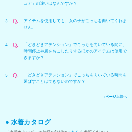
ュア」の違いはなんですか？
ンロックされ、オーナーショップにて39,000ザックに
て販売されるようになります。
A.
2つのアイテムの違いは、音が鳴るか鳴らないかという
その後、どちらかのアイテムを購入し、装備することに
Q.
アイテムを使用しても、女の子がこっちを向いてくれま
3
点です。
よって本機能を使用できるようになります。
せん。
「謎のサウンドフィギュア」は、押すことによって女の
子を呼びかけるような人の声が流れるアイテムとなって
A.
「どきどきアテンション」は、アクティビティには非対
います。一方で、「謎のサイレントフィギュア」は、使
Q.
「どきどきアテンション」でこっちを向いている間に、
4
応となっています。
用しても音のならないアイテムとなっています。
時間停止や風をおこしたりするほかのアイテムは使用で
ゲーム内では、プールサイドやホテルでくつろいでいる
きますか？
部分と、グラビアを鑑賞中にのみ本機能を使用すること
ができます。ただし、機能していても振り向かないタイ
A.
使用可能です。ただし、時間停止中は動きが止まってし
ミングも存在するので、音符が出ている場面で振り向く
Q.
「どきどきアテンション」でこっちを向いている時間を
5
まうため、こっちを向くような動きも時間停止開始タイ
瞬間を探してみてください。
延ばすことはできないのですか？
ミングで止まってしまいます。
A.
時間を延長することはできません。
↑ページ上部へ
● 水着カタログ