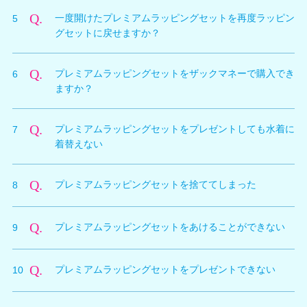
A.
9種類の水着がそれぞれプレミアムラッピングされた状
に入ります。
Q.
一度開けたプレミアムラッピングセットを再度ラッピン
5
態でもちもの画面に展開されます。
グセットに戻せますか？
A.
一度あけたプレミアムラッピングセットを再度セット状
Q.
プレミアムラッピングセットをザックマネーで購入でき
6
態に戻すことはできません。
ますか？
A.
プレミアムラッピングセットはプレミアム引換券のみで
Q.
プレミアムラッピングセットをプレゼントしても水着に
7
の交換となります。ザックマネーでは購入できません。
着替えない
A.
水着カタログがDLされていない場合がありますので、
Q.
プレミアムラッピングセットを捨ててしまった
8
ご確認ください。
A.
再度、プレミアム引換券で交換する必要があります。一
Q.
プレミアムラッピングセットをあけることができない
9
度捨てたアイテムについては返金などの補償いたしかね
ます。
A.
以下のような場合は、プレミアムラッピングセットをあ
Q.
プレミアムラッピングセットをプレゼントできない
10
けることができません。
・オーナーのアイテム所持数が上限に達している
A.
以下のような場合は、プレミアムラッピングセットをプ
・オーナーのアイテム所持枠が、残り7枠以下になって