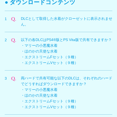
● ダウンロードコンテンツ
※進行中のバカンスを途中終了となった際にプレゼント中の
アイテムが存在していた場合は、返送されませんのでご注意
ください。
※オーナーとしてのデータ（ゲームのアンロック状態など）
Q.
DLCとして取得した水着がクローゼットに表示されませ
1
は継続してプレイできます。
※オーナーズパラダイス（イベントパラダイス・グラビアパ
ん。
ラダイス）でも、未購入のキャラクターは（セーブデータが
存在しても）選択できません。
A.
DLCとして取得した水着は、常にもちもの画面に表示さ
Q.
以下の各DLCはPS4®版とPS Vita版で共有できますか？
2
れるため、クローゼットには表示されません。
・マリーの小悪魔水着
・ほのかの天使な水着
・エクストリームFセット（９種）
・エクストリームVセット（９種）
A.
左記4種のDLCは、いずれもPS4®版とPS Vita版で共有
Q.
両ハードで共有可能な以下のDLCは、それぞれのハード
3
可能です。
でどうすればダウンロードできますか？
※ご利用方法については下記3を参照ください。
・マリーの小悪魔水着
※左記4種以外のDLCにも両ハードで共有可能な場合があり
ます。詳しくはPlayStation®Storeの商品説明画面をご確認く
・ほのかの天使な水着
ださい。
・エクストリームFセット（９種）
・エクストリームVセット（９種）
A.
片方のハードのPlayStation®Storeでプロダクトコード