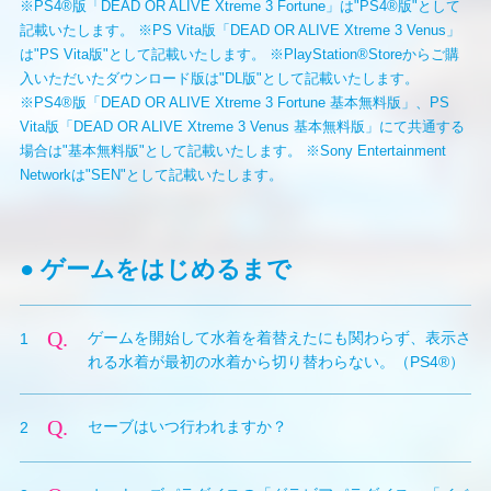
※PS4®版「DEAD OR ALIVE Xtreme 3 Fortune」は"PS4®版"として
記載いたします。
※PS Vita版「DEAD OR ALIVE Xtreme 3 Venus」
は"PS Vita版"として記載いたします。
※PlayStation®Storeからご購
入いただいたダウンロード版は"DL版"として記載いたします。
※PS4®版「DEAD OR ALIVE Xtreme 3 Fortune 基本無料版」、PS
Vita版「DEAD OR ALIVE Xtreme 3 Venus 基本無料版」にて
共通する
場合は"基本無料版"として記載いたします。
※Sony Entertainment
Networkは"SEN"として記載いたします。
● ゲームをはじめるまで
Q.
ゲームを開始して水着を着替えたにも関わらず、表示さ
1
れる水着が最初の水着から切り替わらない。（PS4®）
A.
本タイトルのデータをHDDにインストールする処理が
Q.
セーブはいつ行われますか？
2
完了していない可能性があります。本タイトルはインス
トールが完了していない状態でもプレイを開始できます
A.
本タイトルはオートセーブに対応しており、アイテム購
が、実際に着替えることができる水着の種類には制限が