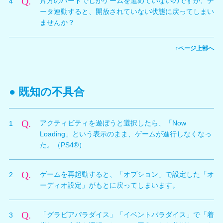
Q.
片方のハードでしかゲームを進めていないのですが、デ
4
で作成されたデータのみ」となります。
ータ連動すると、開放されていない状態に戻ってしまい
ませんか？
A.
データ連動実行時には、サーバ上のデータと、現在プレ
↑ページ上部へ
イ中のデータの開放状況を比較して、それぞれの商品に
ついて開放済みの情報のみを共有します。したがって、
すでに開放されている要素が、データ連動で未開放状態
に戻ってしまうことはありません。
● 既知の不具合
Q.
アクティビティを遊ぼうと選択したら、「Now
1
Loading」という表示のまま、ゲームが進行しなくなっ
た。（PS4®）
A.
「かすみ」「女天狗」で、特定の「髪型」と「水着」を
Q.
ゲームを再起動すると、「オプション」で設定した「オ
2
組み合わせて装備した状態で、「ビーチバレー」「どん
ーディオ設定」がもとに戻ってしまいます。
けつゲーム」「つなひき」「ビーチフラッグ」をプレイ
しようとした場合、ゲーム開始前に進行停止する不具合
A.
再起動後、一度、オプション画面に入りなおしていただ
が確認されています。問題となる組み合わせを使用しな
Q.
「グラビアパラダイス」「イベントパラダイス」で「着
3
くことで、設定が反映されます。なお、アップデート
いようお願い致します。