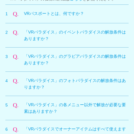
Q.
VRパスポートとは、何ですか？
1
A.
「VRパラダイス」をプレイするために必要なDLCで
Q.
「VRパラダイス」のイベントパラダイスの解放条件は
2
す。
ありますか？
A.
オーナーズパラダイスのアンロック条件と同じです。
Q.
「VRパラダイス」のグラビアパラダイスの解放条件は
3
（モードの解放はオーナーレベルがLv30以上、且つバ
ありますか？
カンスモード中に該当イベントをみている必要がありま
す。）
A.
アンロック条件はありません。
Q.
「VRパラダイス」のフォトパラダイスの解放条件はあ
4
（「VRパラダイス」内は、オーナーズパラダイスのア
りますか？
ンロック条件を満たさなくても観賞いただけます。）
A.
アンロック条件ありません。（初期解放のポーズカード
※キャラクターごとに「ひみつのチケット」などが必要
Q.
「VRパラダイス」の各メニュー以外で解放が必要な要
5
以外は、オーナーズパラダイスのアンロック条件と同じ
なグラビアを除きます。
素はありますか？
です。）
※「ひみつのチケット」などが必要なグラビアは、オー
ナーズパラダイスのアンロック条件と同じです。
A.
水着、髪型はオーナーズパラダイスのアンロック条件と
（オーナーレベルがLv50以上、且つバカンスモードで
Q.
「VRパラダイスでオーナーアイテムはすべて使えます
6
同じです。
該当グラビアをみている必要があります。）