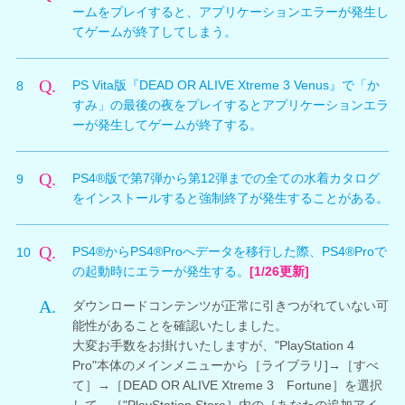
配信期間は以下の通りです。
ームをプレイすると、アプリケーションエラーが発生し
バカンス終了時にオーナーリザルトで獲得できる報酬
なお、
アップデートVer1.09
にて修正しましたので、オ
第1週 2016年7月14日～2016年7月20日
てゲームが終了してしまう。
が、クリア時の評価によっては意図せず少なくなってし
ンライン環境をお持ちの方は、ご適用ください。
第2週 2016年7月21日～2016年7月27日
まう不具合を確認しております。現在、不具合について
A.
第3週 2016年7月28日～2016年8月3日
本日配信いたしました第11弾水着カタログDLC「スイ
の調査と修正対応中になります。お客様には、ご迷惑を
Q.
第4週 2016年8月4日～2016年8月10日
PS Vita版『DEAD OR ALIVE Xtreme 3 Venus』で「か
8
ート」「ミルズメス」のインストールについて、
おかけして申し訳ございません。
すみ」の最後の夜をプレイするとアプリケーションエラ
Ver1.09にてプレイした際にアプリケーション終了が発
※両ハードで1回のダウンロードとなるため、
ーが発生してゲームが終了する。
生する不具合を確認しております。
PlayStation®4で本キャンペーンのプレミアム引換券5枚
A.
[9/26追記]
アップデートVer1.11
にて修正しました。
を取得した場合、PlayStation®Vitaではダウンロードで
明日9月8日(木)配信を予定しておりましたVer1.10への
Q.
PS4®版で第7弾から第12弾までの全ての水着カタログ
9
最新バージョンをご適用ください。
きなくなります。
アップデートにて不具合が解消されることの確認が取れ
をインストールすると強制終了が発生することがある。
ましたので、9月7日(水)15:50に先行してVer1.10の配信
PS Vita版『DEAD OR ALIVE Xtreme 3 Venus』におい
を開始させていただきました。
A.
[9/26追記]
アップデートVer1.11
にて修正しました。
て、「かすみ」を使用して特定の髪型と水着を組み合わ
Q.
PS4®からPS4®Proへデータを移行した際、PS4®Proで
10
最新バージョンをご適用ください。
せて装備した状態で最後の夜イベントが開始すると、イ
お手数をお掛けし大変恐縮ではございますが、第11弾
の起動時にエラーが発生する。
[1/26更新]
ベント開始前にアプリケーションエラーが発生してゲー
水着カタログDLC「スイート」「ミルズメス」をインス
PS4®版で第7弾から第12弾までの全ての水着カタログ
ムが終了する不具合を確認しております。問題となる組
A.
トールされているお客様におかれましては、Ver1.10へ
ダウンロードコンテンツが正常に引きつがれていない可
をインストールすると強制終了が発生することがある不
み合わせを使用しないようお願いいたします。
のアップデートを行っていただきますよう、よろしくお
能性があることを確認いたしました。
具合について、開発においても不具合を確認しており、
願い申し上げます。
大変お手数をお掛けいたしますが、"PlayStation 4
現在修正に向けて対応中となります。
[アプリケーションエラーとなる組み合わせ]
Pro"本体のメインメニューから［ライブラリ]→［すべ
不具合に関しましては、以下の条件で発生することを確
第11弾水着のゲーム内配信予定については、9月8日
て］→［DEAD OR ALIVE Xtreme 3 Fortune］を選択
認しております。
(木)7:00からとなりますのであらかじめご了承くださ
して、［"PlayStation Store］内の［あなたの追加アイ