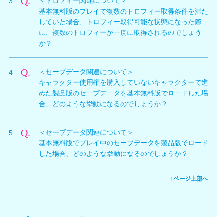
Q.
＜トロフィー関連について＞
3
（本体へのインストール）後にゲームを開始した時点
は「基本無料版」のまま変更されません。
基本無料版のプレイで複数のトロフィー取得条件を満た
で、トロフィーが取得可能になります。
していた場合、トロフィー取得可能な状態になった際
に、複数のトロフィーが一度に取得されるのでしょう
か？
A.
トロフィーが有効になった後に、「各トロフィーを達成
Q.
＜セーブデータ関連について＞
4
するための条件をゲームプレイの中で改めて満たしたと
キャラクター使用権を購入していないキャラクターで進
き」に、該当するトロフィーが取得されます。
めた製品版のセーブデータを基本無料版でロードした場
例）「ビーチバレーを10勝する」の場合は、トロ
合、どのような挙動になるのでしょうか？
フィーが有効になった後で、ビーチバレーをプレイ
A.
して勝利したら開放されます。
購入していないキャラクターのセーブデータでは、バカ
Q.
＜セーブデータ関連について＞
5
ンスの続きを遊ぶことはできません。 購入していない
なお、トロフィーは製品版と共通となっておりますの
基本無料版でプレイ中のセーブデータを製品版でロード
キャラクターのセーブデータでバカンスを始めようとし
で、既に製品版でトロフィーが取得済みの場合は基本無
した場合、どのような挙動になるのでしょうか？
た場合、新しくゲームを始める（進行中のバカンスを途
料版で条件を満たしても取得は行われません。
中終了させる）かどうかの確認メッセージウィンドウが
A.
基本無料版と製品版のセーブデータは共通となっている
表示されます。
↑ページ上部へ
ため、そのままロード／継続プレイが可能です。
上記ウィンドウで「新しく始める」を選択した場合、進
行中のバカンスは途中終了扱いとなり、新規のバカンス
を始めることになります。