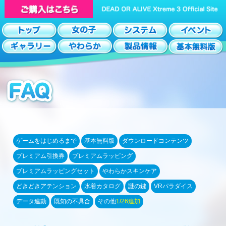
ゲームをはじめるまで
基本無料版
ダウンロードコンテンツ
プレミアム引換券
プレミアムラッピング
プレミアムラッピングセット
やわらかスキンケア
どきどきアテンション
水着カタログ
謎の鍵
VRパラダイス
データ連動
既知の不具合
その他
1/26追加