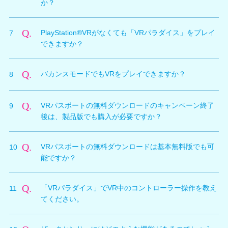
か？
A.
「VRパラダイス」ではオーナーアイテムは一部使用で
Q.
PlayStation®VRがなくても「VRパラダイス」をプレイ
7
きないものがあります。
できますか？
・「時間停止ウォッチ」は利用できます。（バカンスモ
ードで装備する必要があります。）
A.
「VRパラダイス」はVR専用のモードなので、
・「金のうちわ」「漆黒のうちわ」「傾き検知カメラ」
Q.
バカンスモードでもVRをプレイできますか？
8
PlayStation®VRなしでのプレイはできません。
は利用できません。
・「謎のサイレントフィギュア」は所持していなくても
A.
PlayStation®VR対応モードは「VRパラダイス」のみと
同等の機能が体験できます。
Q.
VRパスポートの無料ダウンロードのキャンペーン終了
9
なります。「VRパラダイス」以外のモードは対応して
・「謎のサウンドフィギュア」は利用できます。（バカ
後は、製品版でも購入が必要ですか？
いません。
ンスモードで装備する必要があります。）
※「謎のサイレントフィギュア」「謎のサウンドフィギ
A.
無料ダウンロードのキャンペーンが過ぎると、基本無料
ュア」の効果は装備しているものが優先されます。
Q.
VRパスポートの無料ダウンロードは基本無料版でも可
10
版と同様に製品版でもVRパスポートの購入が必要にな
能ですか？
ります。価格は基本無料版と同じく1,500円＋税となり
ます。
A.
基本無料版のお客様については、無料でダウンロードす
キャンペーン期間：2017/1/24(火)～2/28(火)
>キャン
Q.
「VRパラダイス」でVR中のコントローラー操作を教え
11
ることができません。
ペーンの詳細はコチラ
てください。
※「キャラクター使用権」や「カジノ会員権」の購入状
況に関わりません。
A.
「VRパラダイス」でグラビアなどの再生中は、コント
※製品版をご購入いただいていたお客様のみが対象とな