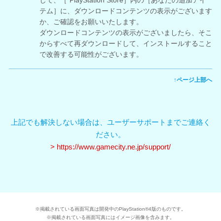
い。
テム］に、ダウンロードコンテンツの表示がございます
■発生条件
か、ご確認をお願いいたします。
第7弾～第12弾の全ての水着カタログDLCをインスト
ダウンロードコンテンツの表示がございましたら、そこ
ールしている
からすべて再ダウンロードして、インストールすること
で改善する可能性がございます。
第7弾～第12弾まですべての水着カタログDLCをインス
トールされているお客様につきましては、
不具合が修
正されるまでの間、大変ご迷惑をおかけしますが、プレ
↑ページ上部へ
イをお控えくださいますよう、
お願い申し上げます。
また開発において、以下のパターンにて不具合が発生し
ないことを確認しております。
上記でも解決しない場合は、ユーザーサポートまでご連絡く
○不具合が発生しないパターン１
ださい。
第7弾～第12弾の水着カタログDLCが1つ以上インス
> https://www.gamecity.ne.jp/support/
トールされていない場合は、不具合が発生しないこと
を確認しております。
○不具合が発生しないパターン２
第7弾～第12弾の全ての水着カタログDLCがインスト
ールされている場合でも、
水着カタログ以外のDLC
※掲載されている画面写真は開発中のPlayStation®4版のものです。
※掲載されている画面写真にはイメージ画像を含みます。
水着が複数インストールされている場合に、不具合が