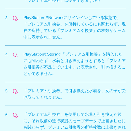
「プレミアム引換券」は使用できますか？
Vita版で共有しています。
A.
PlayStation™Networkにサインインしていない状態で
Q.
PlayStation™Networkにサインインしている状態で、
3
は、「プレミアム引換券」を使用できません。「プレミ
「プレミアム引換券」を所持しているにも関わらず、現
アム引換券」を使用する場合は、PlayStation™Network
在の所持している「プレミアム引換券」の枚数がゲーム
にサインインしている必要があります。
中に表示されません。
A.
サーバーとの通信に失敗している可能性があります。接
Q.
PlayStation®Storeで「プレミアム引換券」を購入した
4
続状況をご確認の上、サインインしている状態で「オー
にも関わらず、水着と引き換えようとすると「プレミア
ナーショップ」に入りなおすと、情報が更新されること
ム引換券が不足しています」と表示され、引き換えるこ
があります。
とができません。
A.
本タイトルの「オーナーショップ」から
Q.
「プレミアム引換券」で引き換えた水着を、女の子が受
5
PlayStation®Storeにアクセスして、「プレミアム引換
け取ってくれません。
券」をご購入いただいた場合は、購入情報を反映するた
めに一度「オーナーショップ」を出て、再度入りなおし
A.
女の子がプレゼントを受け取るかどうかの判断におい
ていただく必要があります。
Q.
「プレミアム引換券」を使用して水着と引き換えた後
6
て、そのプレゼントの入手方法（「プレミアム引換券に
に、それ以前の進行状態のセーブデータで上書きしたに
よる引き換え」、「ザックマネーによる購入」）は一切
も関わらず、プレミアム引換券の所持枚数は上書きされ
影響しません。