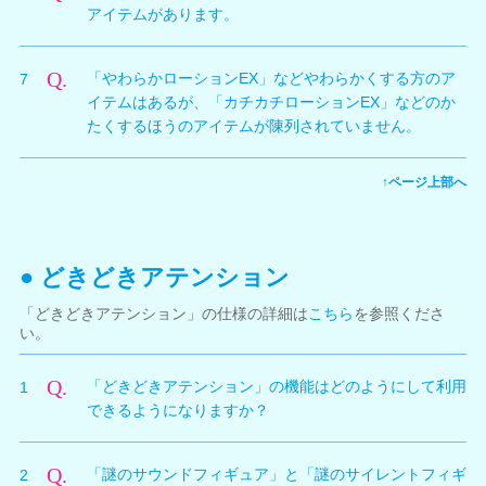
アイテムがあります。
「わくわくレベル」に応じて、変化が大きくなります。
（最大3段階）
A.
PS Vita版では「やわらかエンジン」の表現が胸の揺れ
Q.
「やわらかローションEX」などやわらかくする方のア
7
のみとなるため、対象アイテムの「やわらかジェル」
イテムはあるが、「カチカチローションEX」などのか
「カチカチジェル」「やわらかジェルEX」「カチカチ
たくするほうのアイテムが陳列されていません。
ジェルEX」、及び変化をリセットする「ナチュラルミ
ルク」がショップにて陳列されます。
A.
EX付きのアイテムについては、ゲーム内の日数によっ
↑ページ上部へ
て陳列されるアイテムが異なります。
奇数日にはやわらかくなるアイテムが陳列され、偶数日
にはかたくなるアイテムが陳列されます。通常のアイテ
ムについては、日数に関係なく全て陳列されています。
● どきどきアテンション
「どきどきアテンション」の仕様の詳細は
こちら
を参照くださ
い。
Q.
「どきどきアテンション」の機能はどのようにして利用
1
できるようになりますか？
A.
オーナーレベルが５で「謎のサウンドフィギュア」、オ
Q.
「謎のサウンドフィギュア」と「謎のサイレントフィギ
2
ーナーレベル３９で「謎のサイレントフィギュア」がア