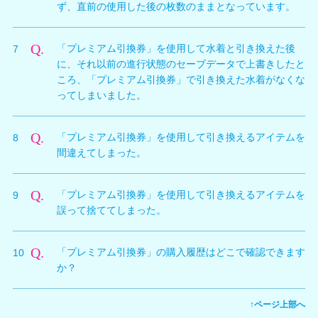
ず、直前の使用した後の枚数のままとなっています。
A.
「プレミアム引換券」の所持枚数は、セーブデータでは
Q.
「プレミアム引換券」を使用して水着と引き換えた後
7
なく、サーバー上で管理されております。そのため他の
に、それ以前の進行状態のセーブデータで上書きしたと
セーブデータで上書きした場合も、「プレミアム引換
ころ、「プレミアム引換券」で引き換えた水着がなくな
券」の所持枚数は上書きされませんのでご注意くださ
ってしまいました。
い。
A.
「プレミアム引換券」で引き換えたアイテムの情報はセ
Q.
「プレミアム引換券」を使用して引き換えるアイテムを
8
ーブデータに保存されています。
間違えてしまった。
そのため、他のセーブデータで上書きした場合は、引き
換えたアイテムの情報も更新されます。上書きしたデー
A.
「プレミアム引換券」を使用して引き換えたアイテム
タの状況によっては、プレミアム引換券を使用したアイ
Q.
「プレミアム引換券」を使用して引き換えるアイテムを
9
は、プレミアム引換券に戻すことはできませんのでご注
テムを消失する可能性がございますのでご注意くださ
誤って捨ててしまった。
意ください。
い。
A.
「プレミアム引換券」を使用して引き換えたアイテムを
Q.
「プレミアム引換券」の購入履歴はどこで確認できます
10
捨てた場合はそのアイテムは消滅します。
か？
再び入手するためには、本ゲーム内の「オーナーショッ
プ」でもう一度、「ザックマネー」で購入いただくか、
A.
「プレミアム引換券」のご購入履歴は、
「プレミアム引換券」で引き換えていただく必要があり
↑ページ上部へ
PlayStation®Storeの「サービスリスト」でご確認いた
ますので、ご注意ください。