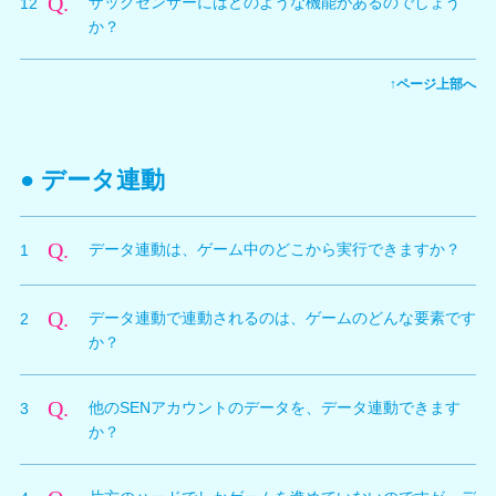
Q.
ザックセンサーにはどのような機能があるのでしょう
12
ローラーで以下の操作ができます。
ります。
か？
視点移動 ○ボタン ×ボタン
ザックコンパス Ｒ１ボタン
※押している
A.
ザックセンサーはPlayStation®Cameraの方向を示すザ
間、PlayStation®Cameraの方向を知らせる
↑ページ上部へ
ックコンパスを起動する機能のみが実装されています。
背景を消す □ボタン
画面を真っ暗にする Ｒ３ボタン
グラビアのスキップ Ｒ２ボタン
フィルムの終了 Ｒ２ボタン長押し
● データ連動
謎のサイレントフィギュア △ボタン
謎のサウンドフィギュア △ボタン
Q.
データ連動は、ゲーム中のどこから実行できますか？
※装備していない状態でも「ＶＲパラダイス」中は、謎のサイレント
1
フィギュアを使用できる
A.
タイトルメニューから「オプション」⇒「データ連動」
時間停止ウォッチ タッチパッドボタン
Q.
データ連動で連動されるのは、ゲームのどんな要素です
2
を選択してください。
※時間停止ウォッチはバカンスモードで装備が必要
か？
A.
「オーナーショップ」に陳列される商品の開放状況を共
Q.
他のSENアカウントのデータを、データ連動できます
3
有できます。
か？
A.
データ連動で連動できるのは、「同一のSENアカウント