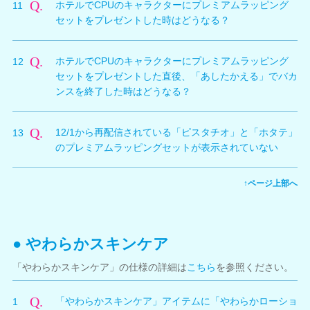
Q.
ホテルでCPUのキャラクターにプレミアムラッピング
11
レゼントすることができません。
いる
セットをプレゼントした時はどうなる？
・渡すキャラクターのアイテム所持数が上限に達してい
※上記のような場合は、オーナーのもちもの画面で、ア
る
イテムを捨てるなどして8枠以上のアイテム欄を確保し
A.
全9着の水着がプレゼントしたキャラクターのもちもの
・渡すキャラクターのアイテム所持枠が、残り8枠以下
てください。
Q.
ホテルでCPUのキャラクターにプレミアムラッピング
12
に入ります。
になっている
セットをプレゼントした直後、「あしたかえる」でバカ
※渡すキャラクターのもちもの画面で、アイテムを捨て
ンスを終了した時はどうなる？
るなどして9枠以上のアイテム欄を確保する必要があり
ます。
A.
プレミアムラッピングセットに含まれる水着は必ず受け
Q.
12/1から再配信されている「ピスタチオ」と「ホタテ」
13
取ってもらえるため、プレゼントしたキャラクターのも
のプレミアムラッピングセットが表示されていない
ちものに入ります。
A.
「ピスタチオ」「ホタテ」のプレミアムラッピングセッ
↑ページ上部へ
トは、次回配信からとなります。
● やわらかスキンケア
「やわらかスキンケア」の仕様の詳細は
こちら
を参照ください。
Q.
「やわらかスキンケア」アイテムに「やわらかローショ
1