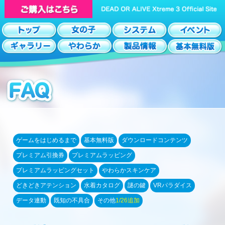
ゲームをはじめるまで
基本無料版
ダウンロードコンテンツ
プレミアム引換券
プレミアムラッピング
プレミアムラッピングセット
やわらかスキンケア
どきどきアテンション
水着カタログ
謎の鍵
VRパラダイス
データ連動
既知の不具合
その他
1/26追加