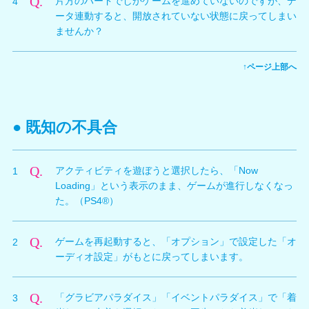
Q.
片方のハードでしかゲームを進めていないのですが、デ
4
で作成されたデータのみ」となります。
ータ連動すると、開放されていない状態に戻ってしまい
ませんか？
A.
データ連動実行時には、サーバ上のデータと、現在プレ
↑ページ上部へ
イ中のデータの開放状況を比較して、それぞれの商品に
ついて開放済みの情報のみを共有します。したがって、
すでに開放されている要素が、データ連動で未開放状態
に戻ってしまうことはありません。
● 既知の不具合
Q.
アクティビティを遊ぼうと選択したら、「Now
1
Loading」という表示のまま、ゲームが進行しなくなっ
た。（PS4®）
A.
「かすみ」「女天狗」で、特定の「髪型」と「水着」を
Q.
ゲームを再起動すると、「オプション」で設定した「オ
2
組み合わせて装備した状態で、「ビーチバレー」「どん
ーディオ設定」がもとに戻ってしまいます。
けつゲーム」「つなひき」「ビーチフラッグ」をプレイ
しようとした場合、ゲーム開始前に進行停止する不具合
A.
再起動後、一度、オプション画面に入りなおしていただ
が確認されています。問題となる組み合わせを使用しな
Q.
「グラビアパラダイス」「イベントパラダイス」で「着
3
くことで、設定が反映されます。なお、アップデート
いようお願い致します。