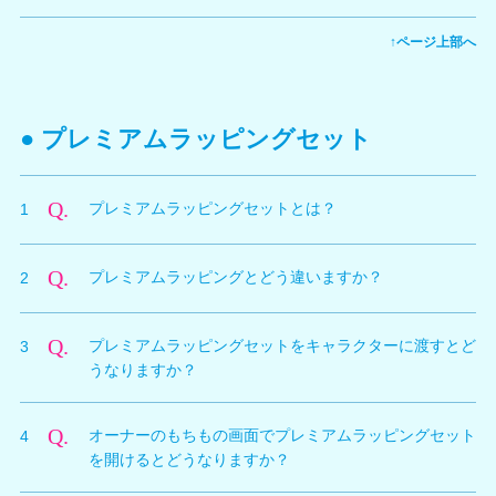
A.
オーナーショップで販売している水着以外のアイテム
↑ページ上部へ
は、「プレミアムラッピング」を選択することはできま
せん。
オーナーショップにてプレミアム引換券で水着を交換す
るときのみ「プレミアムラッピング」を選択することが
● プレミアムラッピングセット
でき、水着以外のアイテムをプレミアム引換券で交換し
ても「プレミアムラッピング」を選択することはできま
せん。
Q.
プレミアムラッピングセットとは？
1
A.
プレミアム引換券でのみ交換ができるアイテムです。同
Q.
プレミアムラッピングとどう違いますか？
2
じ名称で配信されている水着の全9種類（A～I）が１つ
にまとまってプレミアムラッピングされたセットアイテ
A.
プレミアムラッピングは選択した1着の水着がラッピン
ムです。
Q.
プレミアムラッピングセットをキャラクターに渡すとど
3
グされているのに対し、プレミアムラッピングセットは
うなりますか？
同じ名称で配信されている水着の全9種類（A～I）がラ
ッピングされています。
A.
一度のプレゼントで同じ名称で配信されている水着の全
例えば、「ビスケット」セットには、「ビスケットA」
Q.
オーナーのもちもの画面でプレミアムラッピングセット
4
9種類（A～I）すべてを渡すことができます。生着替え
から「ビスケットI」までの全9種類の水着がラッピング
を開けるとどうなりますか？
演出では水着セットの中からランダムで1着に着替えま
されている状態になります。
す。着替えなかった残り8着はキャラクターのもちもの