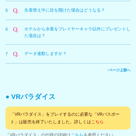
A.
キャラクターに直接水着をプレゼント着替え演出が発生
Q.
生着替え中に目を開けた場合はどうなる？
5
した場合は着替えます。例えば、オーナーからプレゼン
トして生着替え演出が発生した場合は着替えます。
A.
通常の演出と同様に目を開けたタイミングで着ていた水
Q.
ホテルから水着をプレイヤーキャラ以外にプレゼントし
6
着のままとなります。その後自動的に着替えることはあ
た場合は？
りません。
A.
着替え演出が発生しないので、着替えることはありませ
Q.
データ連動しますか？
7
ん。
A.
はい。データ連動の対象アイテムです。
↑ページ上部へ
● VRパラダイス
「VRパラダイス」をプレイするのに必要な「VRパスポー
ト」は販売を終了いたしました。詳しくは
こちら
「VRパラダイス」の仕様の詳細は
こちら
を参照ください。