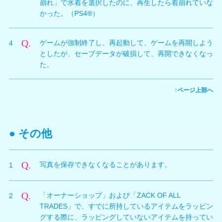
崩れ」で水着を選択したのに、再生したら着崩れていな
Ver1.01にて、再起動後、すぐに反映されるよう、修正
[進行停止になる組み合わせ]
かった。（PS4®）
しました。
なお、
アップデートVer1.01
にて修正しましたので、オ
A.
「着崩れ」に対応していない水着でも、「着崩れ」が選
ンライン環境をお持ちの方は、Ver1.01へのアップデー
Q.
ゲームが強制終了し、再起動して、ゲームを再開しよう
4
択できてしまいます。水着が「着崩れ」に対応していな
トをお願いします。
としたが、セーブデータが破損して、再開できなくなっ
い場合は、「着崩れ」を選択しても水着の形状は変化い
た。
たしません。
今後のアップデート時に、「着崩れ」に非対応の水着の
A.
長時間プレイを継続した際に、ゲームが強制終了し、セ
場合は、「着崩れ」を選択できなくする修正対応を予定
↑ページ上部へ
ーブデータが破損することがある不具合が確認されてい
しています。
ます。長時間ゲームをプレイする際は、定期的にアプリ
ケーションを終了し、再開していただくことで、発生し
なお、
アップデートVer1.03
にて修正しましたので、オ
づらくなります。
ンライン環境をお持ちの方は、ご適用ください。
● その他
なお、
アップデートVer1.02
にて修正しましたので、オ
ンライン環境をお持ちの方は、ご適用ください。
Q.
写真を保存できなくなることがあります。
1
A.
保存された写真（スクリーンショット）の枚数・容量が
Q.
「オーナーショップ」および「ZACK OF ALL
2
ゲーム機本体の上限に達すると、それ以上写真を保存で
TRADES」で、すでに所持しているアイテムをラッピン
きなくなります。新たに保存するときは、各ハードのシ
グする際に、ラッピングしていないアイテムを持ってい
ステムソフトウェアの機能で既存の写真（スクリーンシ