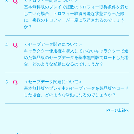
Q.
＜トロフィー関連について＞
3
（本体へのインストール）後にゲームを開始した時点
は「基本無料版」のまま変更されません。
基本無料版のプレイで複数のトロフィー取得条件を満た
で、トロフィーが取得可能になります。
していた場合、トロフィー取得可能な状態になった際
に、複数のトロフィーが一度に取得されるのでしょう
か？
A.
トロフィーが有効になった後に、「各トロフィーを達成
Q.
＜セーブデータ関連について＞
4
するための条件をゲームプレイの中で改めて満たしたと
キャラクター使用権を購入していないキャラクターで進
き」に、該当するトロフィーが取得されます。
めた製品版のセーブデータを基本無料版でロードした場
例）「ビーチバレーを10勝する」の場合は、トロ
合、どのような挙動になるのでしょうか？
フィーが有効になった後で、ビーチバレーをプレイ
A.
して勝利したら開放されます。
購入していないキャラクターのセーブデータでは、バカ
Q.
＜セーブデータ関連について＞
5
ンスの続きを遊ぶことはできません。 購入していない
なお、トロフィーは製品版と共通となっておりますの
基本無料版でプレイ中のセーブデータを製品版でロード
キャラクターのセーブデータでバカンスを始めようとし
で、既に製品版でトロフィーが取得済みの場合は基本無
した場合、どのような挙動になるのでしょうか？
た場合、新しくゲームを始める（進行中のバカンスを途
料版で条件を満たしても取得は行われません。
中終了させる）かどうかの確認メッセージウィンドウが
A.
基本無料版と製品版のセーブデータは共通となっている
表示されます。
↑ページ上部へ
ため、そのままロード／継続プレイが可能です。
上記ウィンドウで「新しく始める」を選択した場合、進
行中のバカンスは途中終了扱いとなり、新規のバカンス
を始めることになります。