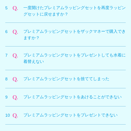
A.
9種類の水着がそれぞれプレミアムラッピングされた状
に入ります。
Q.
一度開けたプレミアムラッピングセットを再度ラッピン
5
態でもちもの画面に展開されます。
グセットに戻せますか？
A.
一度あけたプレミアムラッピングセットを再度セット状
Q.
プレミアムラッピングセットをザックマネーで購入でき
6
態に戻すことはできません。
ますか？
A.
プレミアムラッピングセットはプレミアム引換券のみで
Q.
プレミアムラッピングセットをプレゼントしても水着に
7
の交換となります。ザックマネーでは購入できません。
着替えない
A.
水着カタログがDLされていない場合がありますので、
Q.
プレミアムラッピングセットを捨ててしまった
8
ご確認ください。
A.
再度、プレミアム引換券で交換する必要があります。一
Q.
プレミアムラッピングセットをあけることができない
9
度捨てたアイテムについては返金などの補償いたしかね
ます。
A.
以下のような場合は、プレミアムラッピングセットをあ
Q.
プレミアムラッピングセットをプレゼントできない
10
けることができません。
・オーナーのアイテム所持数が上限に達している
A.
以下のような場合は、プレミアムラッピングセットをプ
・オーナーのアイテム所持枠が、残り7枠以下になって