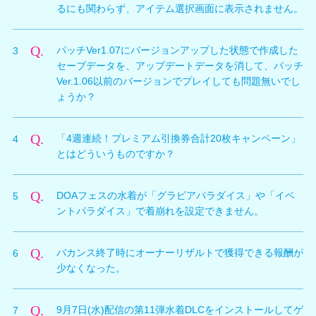
るにも関わらず、アイテム選択画面に表示されません。
ョット）を削除してください。
A.
所持している「ザックマネー」や「プレミアム引換券」
Q.
パッチVer1.07にバージョンアップした状態で作成した
3
が不足している場合、ラッピング対象アイテムとして表
セーブデータを、アップデートデータを消して、パッチ
示されません。「ザックマネー」や「プレミアム引換
Ver.1.06以前のバージョンでプレイしても問題無いでし
券」を必要分だけ所持しているかどうか、ご確認くださ
ょうか？
い。
A.
最新バージョンで作成したセーブデータを古いバージョ
Q.
「4週連続！プレミアム引換券合計20枚キャンペーン」
4
ンで使用した場合の動作は保証できかねます。
とはどういうものですか？
最悪のケースにおいてアップデートで追加された機能や
アイテムが消失する恐れがあります。
A.
PS Storeの『DEAD OR ALIVE Xtreme 3 基本無料版』
Q.
DOAフェスの水着が「グラビアパラダイス」や「イベ
5
ページの「プレミアム引換券」カテゴリ内より、各配信
■不具合例
ントパラダイス」で着崩れを設定できません。
期間内に両ハードで1度だけプレミアム引換券5枚セッ
・追加された水着の消失
トをダウンロードすることができます。
・アイコンが正常に表示されない
A.
ご迷惑をおかけして申し訳ございません。
配信期間は1週間ごとになっており4週連続で行いま
・プレミアムラッピングの効果がなくなる
Q.
バカンス終了時にオーナーリザルトで獲得できる報酬が
6
こちらは弊社でも不具合として確認しております。現在
す。
少なくなった。
修正をする方向で対応しておりますので、修正の対応が
各週1回ずつダウンロードをすることで、プレミアム引
プレイをする場合は常に最新バージョンを適用いただけ
完了しますまでお待ちいただきますようお願い申し上げ
換券を合計で20枚獲得できます。
A.
ますようお願いいたします。
アップデートVer1.10
にて修正しましたので、オンライ
ます。
Q.
9月7日(水)配信の第11弾水着DLCをインストールしてゲ
7
ン環境をお持ちの方は、ご適用ください。