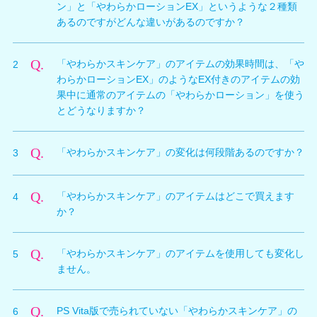
ン」と「やわらかローションEX」というような２種類
あるのですがどんな違いがあるのですか？
A.
効果内容については、通常のアイテムとEX付きアイテ
Q.
「やわらかスキンケア」のアイテムの効果時間は、「や
2
ムで共通となります。（対象箇所の効果を１段階変化さ
わらかローションEX」のようなEX付きのアイテムの効
せます。） 効果時間において違いがあり、通常のアイ
果中に通常のアイテムの「やわらかローション」を使う
テムは使用した時間帯含めて４回分の効果が持続し、
とどうなりますか？
EX付きのアイテムは使用した時間帯から永続で効果が
持続します。
A.
効果時間は最後に使用したアイテムの効果時間に上書き
例えば、２日目の昼に使用した場合、３日目の朝まで効
Q.
「やわらかスキンケア」の変化は何段階あるのですか？
3
されます。
果が持続し、３日目の昼になると効果が終了します。
EX付きのアイテムの効果中に通常のアイテムを使用し
周回をまたいでも効果は持続し、EX付きは永続なので
A.
使用していない普通の状態のほか、やわらかくなる方と
た場合、通常のアイテムを使用した時間帯含めて４回行
効果が持続し、通常のアイテムは、前の周回から効果時
Q.
「やわらかスキンケア」のアイテムはどこで買えます
4
かたくなる方のそれぞれ項目ごとに３段階の変化をさせ
動すると効果が終了します。
間を引き継いだ残りの回数分だけ持続します。
か？
ることができます。（全部で７段階となります。）
変化する段階は、女の子の「わくわくレベル」に応じて
A.
通常のアイテムはスポーツショップで陳列されておりま
解放されます。
Q.
「やわらかスキンケア」のアイテムを使用しても変化し
5
す。（Ver1.07の追加より新しくタブが設けられていま
ません。
す。）
EX付きのアイテムは「オーナーレベル」が「Lv110」に
A.
「やわらかスキンケア」の効果は、対象となる女の子の
なることで、オーナーショップに陳列されます。（ひみ
Q.
PS Vita版で売られていない「やわらかスキンケア」の
6
「わくわくレベル」を２以上にする必要があります。
つのチケットなどと同じタブに陳列されます。）