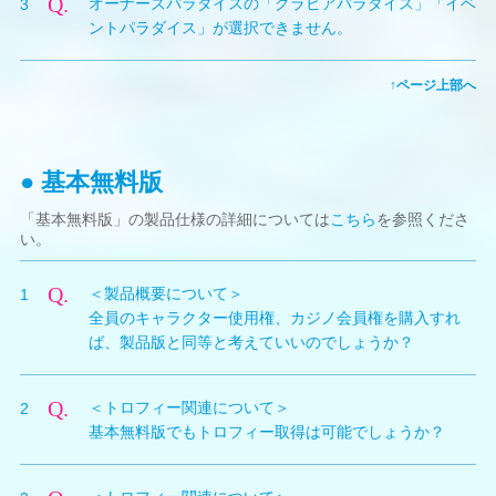
Q.
オーナーズパラダイスの「グラビアパラダイス」「イベ
3
入やアクティビティをプレイするなど、ゲームの進行に
あります。
ントパラダイス」が選択できません。
あわせて自動的にセーブが実行されることがあります。
インストール完了後は、全ての水着を着替えてお楽しみ
セーブ中であるかどうかは、画面右下に表示されるセー
いただくことができます。
A.
「グラビアパラダイス」「イベントパラダイス」はゲー
ブ中のアイコンでご確認いただけます。
↑ページ上部へ
ムを進めていくと、遊べるようになるモードです。
セーブデータが破損する恐れがありますので、セーブ中
のアイコンが表示されている間はゲームを終了したり、
本体の電源を切らないようにご注意ください。
● 基本無料版
「基本無料版」の製品仕様の詳細については
こちら
を参照くださ
い。
Q.
＜製品概要について＞
1
全員のキャラクター使用権、カジノ会員権を購入すれ
ば、製品版と同等と考えていいのでしょうか？
A.
各ハードの「全キャラクターの使用権」と「カジノ会員
Q.
＜トロフィー関連について＞
2
権」の購入（本体へのインストール）後は製品版と同等
基本無料版でもトロフィー取得は可能でしょうか？
になります。（タイトル画面からも「基本無料版」の表
示が消えます）
A.
「全キャラクターの使用権」と「カジノ会員権」の購入
※ただし、アプリケーションアイコン／アプリケーション名