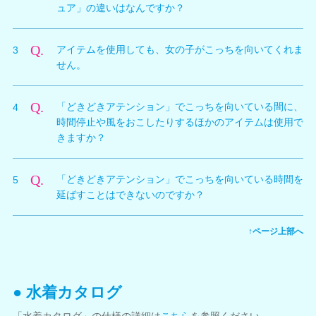
ュア」の違いはなんですか？
ンロックされ、オーナーショップにて39,000ザックに
て販売されるようになります。
A.
2つのアイテムの違いは、音が鳴るか鳴らないかという
その後、どちらかのアイテムを購入し、装備することに
Q.
アイテムを使用しても、女の子がこっちを向いてくれま
3
点です。
よって本機能を使用できるようになります。
せん。
「謎のサウンドフィギュア」は、押すことによって女の
子を呼びかけるような人の声が流れるアイテムとなって
A.
「どきどきアテンション」は、アクティビティには非対
います。一方で、「謎のサイレントフィギュア」は、使
Q.
「どきどきアテンション」でこっちを向いている間に、
4
応となっています。
用しても音のならないアイテムとなっています。
時間停止や風をおこしたりするほかのアイテムは使用で
ゲーム内では、プールサイドやホテルでくつろいでいる
きますか？
部分と、グラビアを鑑賞中にのみ本機能を使用すること
ができます。ただし、機能していても振り向かないタイ
A.
使用可能です。ただし、時間停止中は動きが止まってし
ミングも存在するので、音符が出ている場面で振り向く
Q.
「どきどきアテンション」でこっちを向いている時間を
5
まうため、こっちを向くような動きも時間停止開始タイ
瞬間を探してみてください。
延ばすことはできないのですか？
ミングで止まってしまいます。
A.
時間を延長することはできません。
↑ページ上部へ
● 水着カタログ