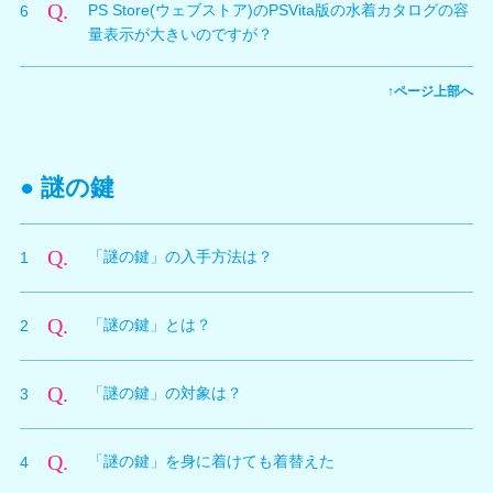
着カタログを選択してダウンロードします。
Q.
PS Store(ウェブストア)のPSVita版の水着カタログの容
6
順をご参照ください。
アクセスします。
③ 「水着カタログ」のカテゴリを選択します。
量表示が大きいのですが？
① PCよりwebブラウザを使用してPS Store(ウェブスト
③ 入手した水着カタログのページが表示されるので、
④ 配信中の水着カタログの一覧が表示されるので、水
※配信している水着カタログは
こちら
をご参照くださ
ア)へアクセスします。
ダウンロードをします。
着カタログを選択してダウンロードします。
A.
い。
PS Store（PS4®,ウェブストア)の水着カタログの容量
② PS Store内の『DEAD OR ALIVE Xtreme 3 基本無料
④ ゲームに戻り、インストールが完了すると、タイト
↑ページ上部へ
は、PS4®とPS Vitaを合計したサイズとなっておりま
版』 ページへアクセスします。
ル画面へ戻ることを促すメッセージが表示されるので、
※配信している水着カタログは
こちら
をご参照くださ
す。PSVitaで水着カタログをダウンロードした場合は、
③ ページ下部の「追加アイテム」項目の「すべてを表
タイトル画面にもどります。※タイトル画面に戻る際は
い。
PS Vita用の水着カタログのみがダウンロードされま
示」を選択します。
「プールサイド」か「ホテル」から「セーブしてやめ
す。PS4®用の水着カタログとPS Vita用の水着カタログ
④ 配信中のコンテンツの一覧が表示されるので、水着
● 謎の鍵
る」を選択してタイトルに戻ってください。
の容量の目安は以下の通りです。
カタログを選択してダウンロードリストに追加します。
⑤ 再度バカンスモードを再開するとゲーム内で水着を
⑤ 本体のダウンロードリストから、水着カタログをダ
使用できるようになります。
【水着カタログの容量】
ウンロードします。
Q.
「謎の鍵」の入手方法は？
1
・PS4®用の水着カタログ１つの容量は 500MB ～
※配信している水着カタログは
こちら
をご参照くださ
700MB 程度になります。
A.
オーナーレベルが６９になるとオーナーショップに入荷
※配信している水着カタログは
こちら
をご参照くださ
い。
・PS Vita用の水着カタログ１つの容量は 40MB ～
Q.
「謎の鍵」とは？
2
されます。
い。
70MB 程度になります。
価格は690,000ザックマネーです。
A.
日にちが変わるときにCPUのキャラクターが自動的に
Q.
「謎の鍵」の対象は？
3
着替えることがなくなるアイテムです。
「謎の鍵」は、オーナーのもちもの画面で装備する必要
A.
全てのキャラクターが自動的に着替えなくなります。
があります。
Q.
「謎の鍵」を身に着けても着替えた
4
（操作キャラクターはもともと自動的に着替えることは
「謎の鍵」を装備していても、プレゼントすることは可
ありません。）
能です。