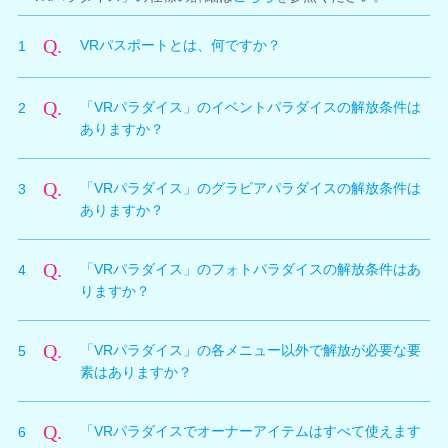
Q.
VRパスポートとは、何ですか？
1
A.
「VRパラダイス」をプレイするために必要なDLCで
Q.
「VRパラダイス」のイベントパラダイスの解放条件は
2
す。
ありますか？
A.
オーナーズパラダイスのアンロック条件と同じです。
Q.
「VRパラダイス」のグラビアパラダイスの解放条件は
3
（モードの解放はオーナーレベルがLv30以上、且つバ
ありますか？
カンスモード中に該当イベントをみている必要がありま
す。）
A.
アンロック条件はありません。
Q.
「VRパラダイス」のフォトパラダイスの解放条件はあ
4
（「VRパラダイス」内は、オーナーズパラダイスのア
りますか？
ンロック条件を満たさなくても観賞いただけます。）
A.
アンロック条件ありません。（初期解放のポーズカード
※キャラクターごとに「ひみつのチケット」などが必要
Q.
「VRパラダイス」の各メニュー以外で解放が必要な要
5
以外は、オーナーズパラダイスのアンロック条件と同じ
なグラビアを除きます。
素はありますか？
です。）
※「ひみつのチケット」などが必要なグラビアは、オー
ナーズパラダイスのアンロック条件と同じです。
A.
水着、髪型はオーナーズパラダイスのアンロック条件と
（オーナーレベルがLv50以上、且つバカンスモードで
Q.
「VRパラダイスでオーナーアイテムはすべて使えます
6
同じです。
該当グラビアをみている必要があります。）