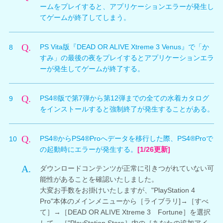
配信期間は以下の通りです。
ームをプレイすると、アプリケーションエラーが発生し
バカンス終了時にオーナーリザルトで獲得できる報酬
なお、
アップデートVer1.09
にて修正しましたので、オ
第1週 2016年7月14日～2016年7月20日
てゲームが終了してしまう。
が、クリア時の評価によっては意図せず少なくなってし
ンライン環境をお持ちの方は、ご適用ください。
第2週 2016年7月21日～2016年7月27日
まう不具合を確認しております。現在、不具合について
A.
第3週 2016年7月28日～2016年8月3日
本日配信いたしました第11弾水着カタログDLC「スイ
の調査と修正対応中になります。お客様には、ご迷惑を
Q.
第4週 2016年8月4日～2016年8月10日
PS Vita版『DEAD OR ALIVE Xtreme 3 Venus』で「か
8
ート」「ミルズメス」のインストールについて、
おかけして申し訳ございません。
すみ」の最後の夜をプレイするとアプリケーションエラ
Ver1.09にてプレイした際にアプリケーション終了が発
※両ハードで1回のダウンロードとなるため、
ーが発生してゲームが終了する。
生する不具合を確認しております。
PlayStation®4で本キャンペーンのプレミアム引換券5枚
A.
[9/26追記]
アップデートVer1.11
にて修正しました。
を取得した場合、PlayStation®Vitaではダウンロードで
明日9月8日(木)配信を予定しておりましたVer1.10への
Q.
PS4®版で第7弾から第12弾までの全ての水着カタログ
9
最新バージョンをご適用ください。
きなくなります。
アップデートにて不具合が解消されることの確認が取れ
をインストールすると強制終了が発生することがある。
ましたので、9月7日(水)15:50に先行してVer1.10の配信
PS Vita版『DEAD OR ALIVE Xtreme 3 Venus』におい
を開始させていただきました。
A.
[9/26追記]
アップデートVer1.11
にて修正しました。
て、「かすみ」を使用して特定の髪型と水着を組み合わ
Q.
PS4®からPS4®Proへデータを移行した際、PS4®Proで
10
最新バージョンをご適用ください。
せて装備した状態で最後の夜イベントが開始すると、イ
お手数をお掛けし大変恐縮ではございますが、第11弾
の起動時にエラーが発生する。
[1/26更新]
ベント開始前にアプリケーションエラーが発生してゲー
水着カタログDLC「スイート」「ミルズメス」をインス
PS4®版で第7弾から第12弾までの全ての水着カタログ
ムが終了する不具合を確認しております。問題となる組
A.
トールされているお客様におかれましては、Ver1.10へ
ダウンロードコンテンツが正常に引きつがれていない可
をインストールすると強制終了が発生することがある不
み合わせを使用しないようお願いいたします。
のアップデートを行っていただきますよう、よろしくお
能性があることを確認いたしました。
具合について、開発においても不具合を確認しており、
願い申し上げます。
大変お手数をお掛けいたしますが、"PlayStation 4
現在修正に向けて対応中となります。
[アプリケーションエラーとなる組み合わせ]
Pro"本体のメインメニューから［ライブラリ]→［すべ
不具合に関しましては、以下の条件で発生することを確
第11弾水着のゲーム内配信予定については、9月8日
て］→［DEAD OR ALIVE Xtreme 3 Fortune］を選択
認しております。
(木)7:00からとなりますのであらかじめご了承くださ
して、［"PlayStation Store］内の［あなたの追加アイ