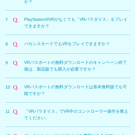
か？
A.
「VRパラダイス」ではオーナーアイテムは一部使用で
Q.
PlayStation®VRがなくても「VRパラダイス」をプレイ
7
きないものがあります。
できますか？
・「時間停止ウォッチ」は利用できます。（バカンスモ
ードで装備する必要があります。）
A.
「VRパラダイス」はVR専用のモードなので、
・「金のうちわ」「漆黒のうちわ」「傾き検知カメラ」
Q.
バカンスモードでもVRをプレイできますか？
8
PlayStation®VRなしでのプレイはできません。
は利用できません。
・「謎のサイレントフィギュア」は所持していなくても
A.
PlayStation®VR対応モードは「VRパラダイス」のみと
同等の機能が体験できます。
Q.
VRパスポートの無料ダウンロードのキャンペーン終了
9
なります。「VRパラダイス」以外のモードは対応して
・「謎のサウンドフィギュア」は利用できます。（バカ
後は、製品版でも購入が必要ですか？
いません。
ンスモードで装備する必要があります。）
※「謎のサイレントフィギュア」「謎のサウンドフィギ
A.
無料ダウンロードのキャンペーンが過ぎると、基本無料
ュア」の効果は装備しているものが優先されます。
Q.
VRパスポートの無料ダウンロードは基本無料版でも可
10
版と同様に製品版でもVRパスポートの購入が必要にな
能ですか？
ります。価格は基本無料版と同じく1,500円＋税となり
ます。
A.
基本無料版のお客様については、無料でダウンロードす
キャンペーン期間：2017/1/24(火)～2/28(火)
>キャン
Q.
「VRパラダイス」でVR中のコントローラー操作を教え
11
ることができません。
ペーンの詳細はコチラ
てください。
※「キャラクター使用権」や「カジノ会員権」の購入状
況に関わりません。
A.
「VRパラダイス」でグラビアなどの再生中は、コント
※製品版をご購入いただいていたお客様のみが対象とな