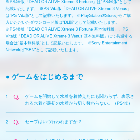
※PS4®版「DEAD OR ALIVE Xtreme 3 Fortune」は"PS4®版"として
記載いたします。
※PS Vita版「DEAD OR ALIVE Xtreme 3 Venus」
は"PS Vita版"として記載いたします。
※PlayStation®Storeからご購
入いただいたダウンロード版は"DL版"として記載いたします。
※PS4®版「DEAD OR ALIVE Xtreme 3 Fortune 基本無料版」、PS
Vita版「DEAD OR ALIVE Xtreme 3 Venus 基本無料版」にて
共通する
場合は"基本無料版"として記載いたします。
※Sony Entertainment
Networkは"SEN"として記載いたします。
● ゲームをはじめるまで
Q.
ゲームを開始して水着を着替えたにも関わらず、表示さ
1
れる水着が最初の水着から切り替わらない。（PS4®）
A.
本タイトルのデータをHDDにインストールする処理が
Q.
セーブはいつ行われますか？
2
完了していない可能性があります。本タイトルはインス
トールが完了していない状態でもプレイを開始できます
A.
本タイトルはオートセーブに対応しており、アイテム購
が、実際に着替えることができる水着の種類には制限が