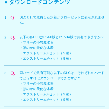
● ダウンロードコンテンツ
※進行中のバカンスを途中終了となった際にプレゼント中の
アイテムが存在していた場合は、返送されませんのでご注意
ください。
※オーナーとしてのデータ（ゲームのアンロック状態など）
Q.
DLCとして取得した水着がクローゼットに表示されませ
1
は継続してプレイできます。
※オーナーズパラダイス（イベントパラダイス・グラビアパ
ん。
ラダイス）でも、未購入のキャラクターは（セーブデータが
存在しても）選択できません。
A.
DLCとして取得した水着は、常にもちもの画面に表示さ
Q.
以下の各DLCはPS4®版とPS Vita版で共有できますか？
2
れるため、クローゼットには表示されません。
・マリーの小悪魔水着
・ほのかの天使な水着
・エクストリームFセット（９種）
・エクストリームVセット（９種）
A.
左記4種のDLCは、いずれもPS4®版とPS Vita版で共有
Q.
両ハードで共有可能な以下のDLCは、それぞれのハード
3
可能です。
でどうすればダウンロードできますか？
※ご利用方法については下記3を参照ください。
・マリーの小悪魔水着
※左記4種以外のDLCにも両ハードで共有可能な場合があり
ます。詳しくはPlayStation®Storeの商品説明画面をご確認く
・ほのかの天使な水着
ださい。
・エクストリームFセット（９種）
・エクストリームVセット（９種）
A.
片方のハードのPlayStation®Storeでプロダクトコード