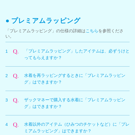
だけます。
● プレミアムラッピング
「プレミアムラッピング」の仕様の詳細は
こちら
を参照くださ
い。
Q.
「プレミアムラッピング」したアイテムは、必ずうけと
1
ってもらえますか？
A.
「プレミアムラッピング」をした水着をプレゼントした
Q.
水着を再ラッピングするときに「プレミアムラッピン
2
場合、プレゼントしたキャラクターは必ずうけとってく
グ」はできますか？
れます。まんぞく度などの影響をうけません。
※キャラクター専用の水着（括弧で名前がついている水
A.
再ラッピングでは「プレミアムラッピング」を選択する
着）は、通常のプレゼントと同様にプレミアムラッピン
Q.
ザックマネーで購入する水着に「プレミアムラッピン
3
ことはできません。
グでも渡すことはできません。
【9/30追記】
グ」はできますか？
A.
ザックマネーで購入した水着は「プレミアムラッピン
Q.
水着以外のアイテム（ひみつのチケットなど）に「プレ
4
グ」を選択することはできません。
ミアムラッピング」はできますか？