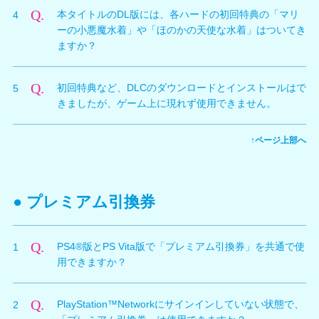
Q.
本タイトルのDL版には、各ハードの初回特典の「マリ
4
を入力していただければ、もう一方のハードでは、プロ
ーの小悪魔水着」や「ほのかの天使な水着」はついてき
ダクトコードの入力は必要ありません。
ますか？
PlayStation®Storeを起動して、PS4®の場合は「ライブ
ラリー」から、PS Vitaの場合は「ダウンロードリス
A.
配信開始日から１ヶ月間の期間限定で、各ハードの初回
ト」から、無料でダウンロードできます。
Q.
初回特典など、DLCのダウンロードとインストールはで
5
特典（PS4®版では「マリーの小悪魔水着」、PS Vita版
きましたが、ゲーム上に現れず使用できません。
では「ほのかの天使な水着」）と同じDLCが、本タイト
ルのDL版に同梱されております。DL版と一緒にこれら
A.
本タイトルを起動中に、PlayStation®Storeにて購入、
のDLCもダウンロードされますのでご確認ください。
↑ページ上部へ
インストールしたコンテンツをゲーム中で使用できるよ
なお、これらのDLCが含まれている場合は、本タイトル
うにするためには、一度、タイトル画面に戻る必要があ
のDL版のPlayStation®Storeの商品説明画面にて注記さ
ります。
れておりますので、その記載の有無についてご確認くだ
さい。
● プレミアム引換券
Q.
PS4®版とPS Vita版で「プレミアム引換券」を共通で使
1
用できますか？
A.
PS4®版、PS Vita版のどちらでも使用可能です。「プレ
Q.
PlayStation™Networkにサインインしていない状態で、
2
ミアム引換券」の所持している枚数は、PS4®版とPS