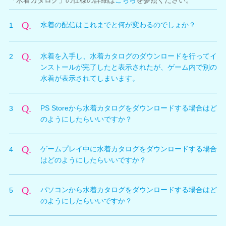
「水着カタログ」の仕様の詳細は
こちら
を参照ください。
Q.
水着の配信はこれまでと何が変わるのでしょか？
1
A.
配信水着の第6弾水着(ラビリンス/ポップコーン)まで
Q.
水着を入手し、水着カタログのダウンロードを行ってイ
2
は、アップデートデータの更新をすることで、オーナー
ンストールが完了したと表示されたが、ゲーム内で別の
ショップにて水着を入手してプレゼントすると、すぐに
水着が表示されてしまいます。
新しい水着を着てグラビアやアクティビティを楽しむこ
とができました。
A.
水着カタログのダウンロードとインストールが完了した
配信水着の第７弾水着(たけのこ/アロマ)からは、アップ
Q.
PS Storeから水着カタログをダウンロードする場合はど
3
後、一度タイトル画面に戻っていただく必要がありま
デートデータの更新をしてオーナーショップで水着を入
のようにしたらいいですか？
す。インストールが完了した際に、タイトル画面へ戻っ
手する流れは同じですが、新しい水着を着て楽しむ場合
ていただく内容のメッセージが表示されますので、メッ
に対象の水着カタログのインストールが必要になるよう
A.
本体よりPS Storeへアクセスしてダウンロードする場合
セージを確認されたら「プールサイド」か「ホテル」の
に変わりました。
Q.
ゲームプレイ中に水着カタログをダウンロードする場合
4
は、以下の手順をご参照ください。
「セーブしてやめる」を選択してタイトル画面へ戻るよ
はどのようにしたらいいですか？
① システムソフトウェア画面よりPS Storeへアクセス
うにお願いいたします。
■第7弾以降に配信される水着について、入手から着用
します。
A.
して楽しむまでのおすすめ手順
ゲームプレイ中からダウンロードする場合は、以下の手
② PS Storeの 『DEAD OR ALIVE Xtreme 3 基本無料
Q.
① オーナーショップにて第7弾以降の水着を入手しま
パソコンから水着カタログをダウンロードする場合はど
5
順をご参照ください。
版』 ページへアクセスします。
す。
のようにしたらいいですか？
① タイトル・オーナーショップにて△ボタンを押しま
③ 「水着カタログ」のカテゴリを選択します。
② 初回入手後時、PS Storeから水着カタログのダウン
す。
④ 配信中の水着カタログの一覧が表示されるので、水
A.
パソコンを使用してダウンロードする場合は、以下の手
ロードを促すメッセージが表示されるので、PS Storeへ
② PS Storeが起動します。