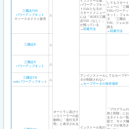
インストール後、
してもスタート
パワーアップキッ
ニューに「三國
トのみとなるが、
三國志VIII
VIIIパワーア
スタートメニュー
パワーアップキット
△
キット」フォル
には「\KOEI\三國
※ソースネクスト販売
ダ、「三國志
志VIII（なし）」
VIII」フォル
が残っている
残る
→
回避方法
→
回避方法
三國志Ⅹ
△
三國志X
△
パワーアップキット
アンインストールしてもセーブデ
三國志VII
△
タが削除されない
withパワーアップキット
→
セーブデータの保存場所
「プログラムの
オートラン及びイ
加と削除」にお
ンストーラーの起
るタイトル一覧
動時に「発行元不
面で、サイズ欄
明」と表示される
サイズが表示さ
インストール先の