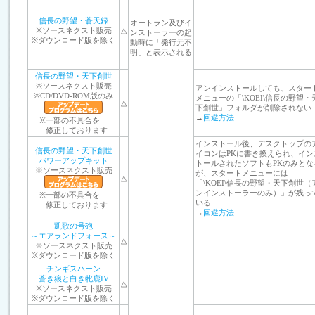
信長の野望・蒼天録
オートラン及びイ
※ソースネクスト販売
△
ンストーラーの起
※ダウンロード版を除く
動時に「発行元不
明」と表示される
信長の野望・天下創世
※ソースネクスト販売
アンインストールしても、スター
※CD/DVD-ROM版のみ
メニューの「\KOEI\信長の野望・
△
下創世」フォルダが削除されない
→
回避方法
※
一部の不具合を
修正しております
インストール後、デスクトップの
信長の野望・天下創世
イコンはPKに書き換えられ、イン
パワーアップキット
トールされたソフトもPKのみとな
※ソースネクスト販売
が、スタートメニューには
△
「\KOEI\信長の野望・天下創世（
ンインストーラーのみ）」が残っ
※
一部の不具合を
いる
修正しております
→
回避方法
凱歌の号砲
～エアランドフォース～
△
※ソースネクスト販売
※ダウンロード版を除く
チンギスハーン
蒼き狼と白き牝鹿IV
△
※ソースネクスト販売
※ダウンロード版を除く