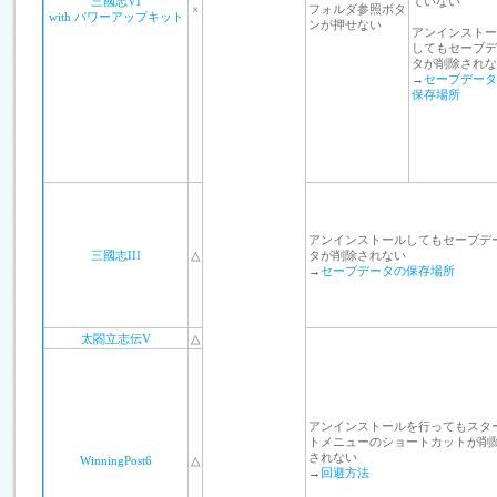
三國志VI
ていない
×
フォルダ参照ボタ
with パワーアップキット
ンが押せない
アンインストー
してもセーブデ
タが削除されな
→
セーブデータ
保存場所
アンインストールしてもセーブデ
三國志III
△
タが削除されない
→
セーブデータの保存場所
太閤立志伝V
△
アンインストールを行ってもスタ
トメニューのショートカットが削
されない
WinningPost6
△
→
回避方法