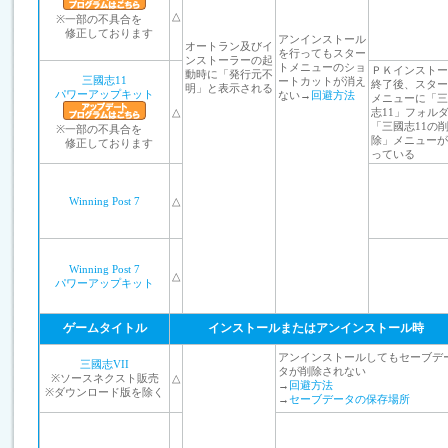
△
※
一部の不具合を
修正しております
アンインストール
オートラン及びイ
を行ってもスター
ンストーラーの起
トメニューのショ
ＰＫインストー
動時に「発行元不
三國志11
ートカットが消え
終了後、スター
明」と表示される
パワーアップキット
ない→
回避方法
メニューに「三
△
志11」フォル
「三國志11の
※
一部の不具合を
除」メニューが
修正しております
っている
Winning Post 7
△
Winning Post 7
△
パワーアップキット
ゲームタイトル
インストールまたはアンインストール時
アンインストールしてもセーブデ
三國志VII
タが削除されない
※ソースネクスト販売
△
→
回避方法
※ダウンロード版を除く
→
セーブデータの保存場所