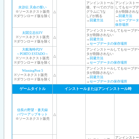
アンインストール
アンインストー
水滸伝 天命の誓い
後、すべてのプロ
してもセーブデ
※ソースネクスト販売
△
グラムに"(な
タが削除されな
※ダウンロード版を除く
し)"が残る
→
回避方法
→
回避方法
→
セーブデータ
保存場所
アンインストールしてもセーブデ
太閤立志伝IV
タが削除されない
※ソースネクスト販売
△
→
回避方法
※ダウンロード版を除く
→
セーブデータの保存場所
大航海時代IV
アンインストールしてもセーブデ
～PORTO ESTADO～
タが削除されない
△
※ソースネクスト販売
→
回避方法
※ダウンロード版を除く
→
セーブデータの保存場所
アンインストールしてもセーブデ
WinningPost 5
タが削除されない
※ソースネクスト販売
△
→
回避方法
※ダウンロード版を除く
→
セーブデータの保存場所
ゲームタイトル
インストールまたはアンインストール時
信長の野望・蒼天録
パワーアップキット
△
※ソースネクスト販売
アンインストー