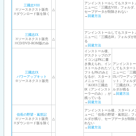
アンインストールしてもスタート
三國志VIII
ニューに「三國志VIII」フォルダ
※ソースネクスト販売
△
セーブデータが削除されない
※ダウンロード版を除く
→
回避方法
アンインストールしてもスタート
三國志IX
ニューに「三國志Ⅸ」フォルダが
※ソースネクスト販売
△
る
※CD/DVD-ROM版のみ
→
回避方法
インストール後、
デスクトップのア
イコンはPKに書
き換えられ、イン
アンインストー
ストールされたソ
してもスタート
三國志IX
フトもPKのみと
ニューに「三國
パワーアップキット
△
なるが、スタート
IXパワーアッ
※ソースネクスト販売
メニューには
ット」フォルダ
「\KOEI\三國志
「三國志IX」
Ⅸ（アンインスト
ルダが残る
ーラーのみ）」が
→
回避方法
残っている
→
回避方法
アンインストール後、スタートメ
信長の野望・嵐世記
ューに「信長の野望・嵐世記」フ
※ソースネクスト販売
△
ルダが残り、セーブデータが削除
※ダウンロード版を除く
れない
→
回避方法