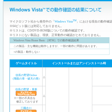
TM
マイクロソフト社から発売中の「
Windows Vista
」における現在の動作確
※64ビット版には対応しておりません。
※リストは、CD/DVD-ROM版についての動作確認です。
※リストにない製品は、現状、正常動作の確認がとれておりません。
Windows Vista Home Basic ［RTM］での動作確認結果
△の製品：主な機能は動作しますが、一部の動作に問題があります。
×の製品：動作しない
ゲームタイトル
インストールまたはアンインストール時
信長の野望Online
△
(飛龍の章・破天の章)
信長の野望・革新
△
※
一部の不具合を
修正しております
三國志11