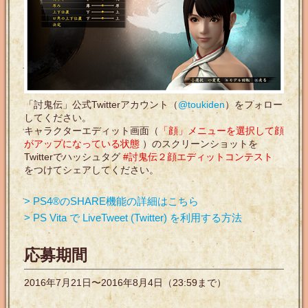
「討鬼伝」公式Twitterアカウント（
@toukiden
）をフォロー
してください。
キャラクターエディット画面（
「顔」メニューを選択して顔
がアップになっている状態
）のスクリーンショットを
Twitterでハッシュタグ
#討鬼伝２顔エディットコンテスト
をつけてシェアしてください。
> PS4®のSHARE機能の詳細はこちら
> PS Vita で LiveTweet (Twitter) を利用する方法
応募期間
2016年7月21日〜2016年8月4日（23:59まで）