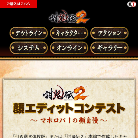
『引き継ぎ体験版』または『討鬼伝２』本編で作成したキャ