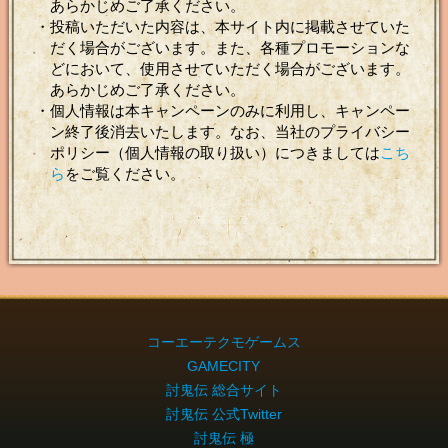
あらかじめご了承ください。
・投稿いただいた内容は、本サイト内に掲載させていた
だく場合がございます。また、各種プロモーションな
どにおいて、使用させていただく場合がございます。
あらかじめご了承ください。
・個人情報は本キャンペーンのみに利用し、キャンペー
ン終了後消去いたします。なお、当社のプライバシー
ポリシー（個人情報の取り扱い）につきましては
こち
ら
をご覧ください。
コーエーテクモゲームス
GAMECITY
討鬼伝 総合サイト
討鬼伝 公式Twitter
討鬼伝 極