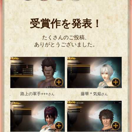
受賞作を発表！
たくさんのご投稿、
ありがとうございました。
路上の軍手+++
藤華＊気焔
さん
さん