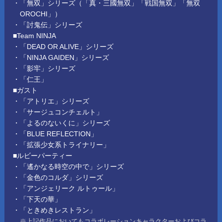
・「無双」シリーズ（「真・三國無双」「戦国無双」「無双
OROCHI」）
・「討鬼伝」シリーズ
■Team NINJA
・「DEAD OR ALIVE」シリーズ
・「NINJA GAIDEN」シリーズ
・「影牢」シリーズ
・「仁王」
■ガスト
・「アトリエ」シリーズ
・「サージュコンチェルト」
・「よるのないくに」シリーズ
・「BLUE REFLECTION」
・「拡張少女系トライナリー」
■ルビーパーティー
・「遙かなる時空の中で」シリーズ
・「金色のコルダ」シリーズ
・「アンジェリーク ルトゥール」
・「下天の華」
・「ときめきレストラン」
※上記作品においてもコラボレーションキャラクターおよびコラ