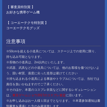
【 審査員特別賞 】
お好きな携帯ゲーム機
【 コーエーテクモ特別賞 】
コーエーテクモグッズ
注意事項
※50cmを超える小道具については、ステージ上での使用に限り、
持ち込み可能となります。
※長物の小道具は、2m以内といたします。
※武器、武具などの小道具については、他のお客様を傷つけないよ
う、固い材質、過度に尖った造形は避けてください
※持ち込まれる小道具による事故やトラブルについては、当社では
責任を負いかねますのでご了承ください。
※そのほか、本選のコスプレ衣装などに関するレギュレーション
は、
東京ゲームショウ2017のコスプレ規定
に沿います。
※お申し込みはお一人様１回までとなります。 ※本選参加通知は書
類審査を通過した方のみ発送致します。