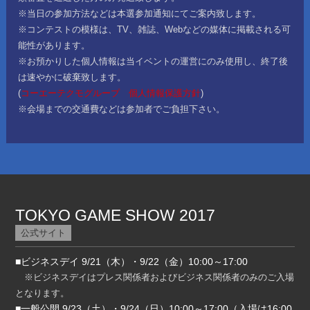
※当日の参加方法などは本選参加通知にてご案内致します。
※コンテストの模様は、TV、雑誌、Webなどの媒体に掲載される可
能性があります。
※お預かりした個人情報は当イベントの運営にのみ使用し、終了後
は速やかに破棄致します。
(
コーエーテクモグループ 個人情報保護方針
)
※会場までの交通費などは参加者でご負担下さい。
TOKYO GAME SHOW 2017
公式サイト
■ビジネスデイ
9/21（木）・9/22（金）10:00～17:00
※ビジネスデイはプレス関係者およびビジネス関係者のみのご入場
となります。
■一般公開
9/23（土）・9/24（日）10:00～17:00（入場は16:00