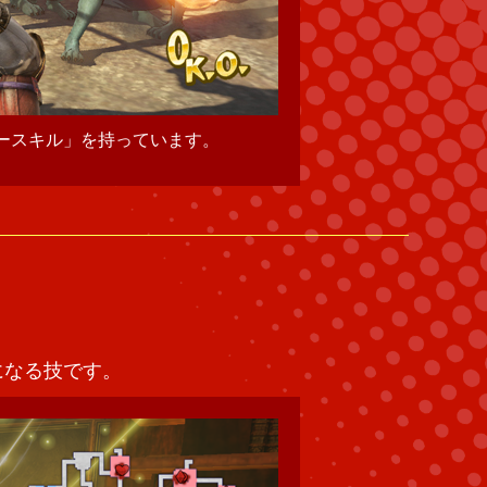
ースキル」を持っています。
それぞれのキャラクター
になる技です。