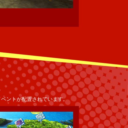
交代したヒーローもその
イベントが配置されています。